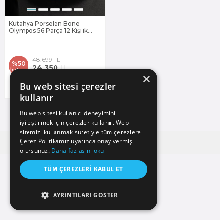
Kütahya Porselen Bone
Olympos 56 Parça 12 Kişilik
Yemek Takımı Silver Leaves
48.699
TL
%
50
24.350
TL
İndirim
×
Bu web sitesi çerezler
SEPETE EKLE
kullanır
Bu web sitesi kullanıcı deneyimini
Toplam
1
ürün bulunmaktadır.
iyileştirmek için çerezler kullanır. Web
sitemizi kullanmak suretiyle tüm çerezlere
Çerez Politikamız uyarınca onay vermiş
olursunuz.
Daha fazlasını oku
TÜM ÇEREZLERI KABUL ET
AYRINTILARI GÖSTER