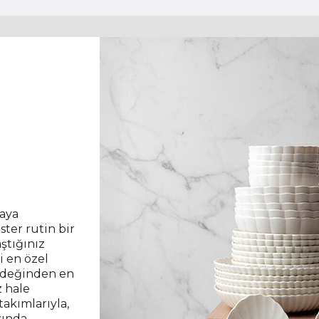
raya
ister rutin bir
ştığınız
i en özel
kirdeğinden en
z hale
takımlarıyla,
sında