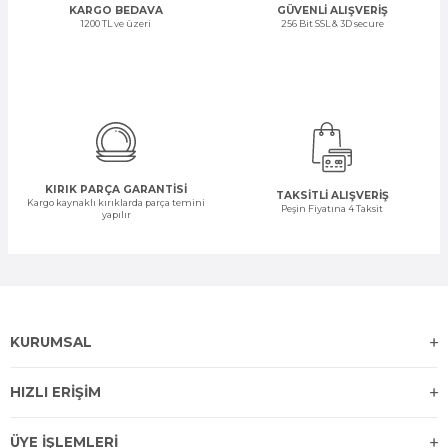
KARGO BEDAVA
GÜVENLİ ALIŞVERİŞ
1200 TL ve üzeri
256 Bit SSL & 3D secure
KIRIK PARÇA GARANTİSİ
TAKSİTLİ ALIŞVERİŞ
Kargo kaynaklı kırıklarda parça temini
Peşin Fiyatına 4 Taksit
yapılır
KURUMSAL
HIZLI ERİŞİM
ÜYE İŞLEMLERİ