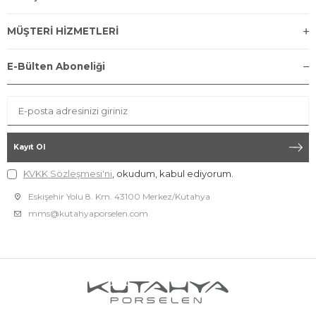
MÜŞTERİ HİZMETLERİ
E-Bülten Aboneliği
Kayıt Ol
KVKK Sözleşmesi'ni
, okudum, kabul ediyorum.
Eskişehir Yolu 8. Km. 43100 Merkez/Kütahya
mms@kutahyaporselen.com