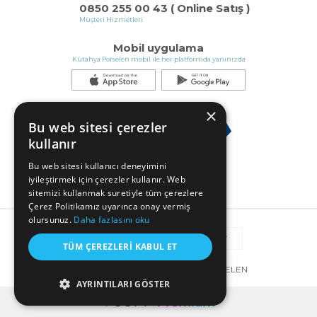
0850 255 00 43 ( Online Satış )
Müşteri Hizmetleri
Mobil uygulama
Kütahya Porselen mobil ile her platformda yanınızda
×
Bu web sitesi çerezler
kullanır
Bu web sitesi kullanıcı deneyimini
iyileştirmek için çerezler kullanır. Web
sitemizi kullanmak suretiyle tüm çerezlere
Çerez Politikamız uyarınca onay vermiş
olursunuz.
Daha fazlasını oku
TÜM ÇEREZLERI KABUL ET
© COPYRIGHT 2025 KÜTAHYA PORSELEN
AYRINTILARI GÖSTER