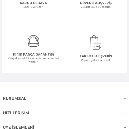
KARGO BEDAVA
GÜVENLİ ALIŞVERİŞ
1200 TL ve üzeri
256 Bit SSL & 3D secure
KIRIK PARÇA GARANTİSİ
TAKSİTLİ ALIŞVERİŞ
Kargo kaynaklı kırıklarda parça temini
Peşin Fiyatına 4 Taksit
yapılır
KURUMSAL
HIZLI ERİŞİM
ÜYE İŞLEMLERİ