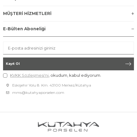
MÜŞTERİ HİZMETLERİ
E-Bülten Aboneliği
Kayıt Ol
KVKK Sözleşmesi'ni
, okudum, kabul ediyorum.
Eskişehir Yolu 8. Km. 43100 Merkez/Kütahya
mms@kutahyaporselen.com