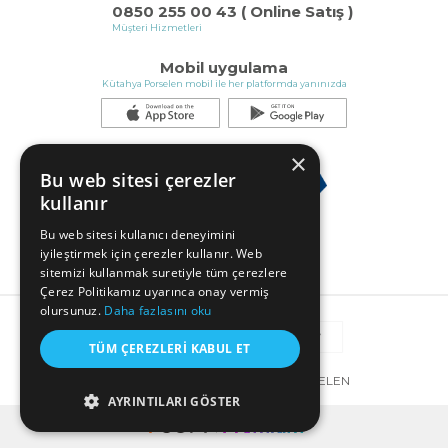
0850 255 00 43 ( Online Satış )
Müşteri Hizmetleri
Mobil uygulama
Kütahya Porselen mobil ile her platformda yanınızda
×
Bu web sitesi çerezler
kullanır
Bu web sitesi kullanıcı deneyimini
iyileştirmek için çerezler kullanır. Web
sitemizi kullanmak suretiyle tüm çerezlere
Çerez Politikamız uyarınca onay vermiş
olursunuz.
Daha fazlasını oku
TÜM ÇEREZLERI KABUL ET
© COPYRIGHT 2025 KÜTAHYA PORSELEN
AYRINTILARI GÖSTER