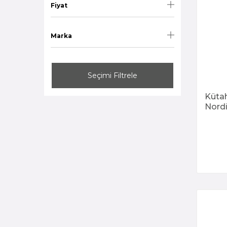
Fiyat
PERA BANQUET
SALDA
SAND WIND
Marka
TAN BONE
TEOS
Seçimi Filtrele
TILE LEGACY
WELLINGTON
Küta
Nord
868 