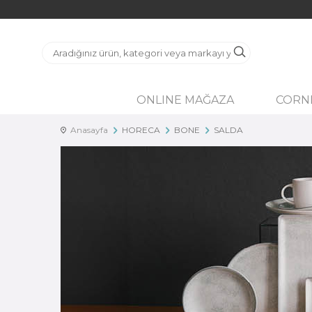
ONLINE MAĞAZA
CORN
Anasayfa
HORECA
BONE
SALDA