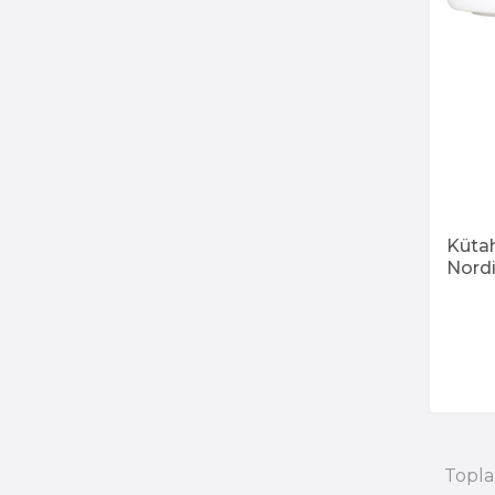
Küta
Nord
868 
Topl