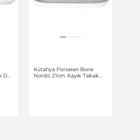
Kütahya Porselen Bone
k Dg-
Nordic 21cm. Kayık Tabak
Dg-868 Kratos