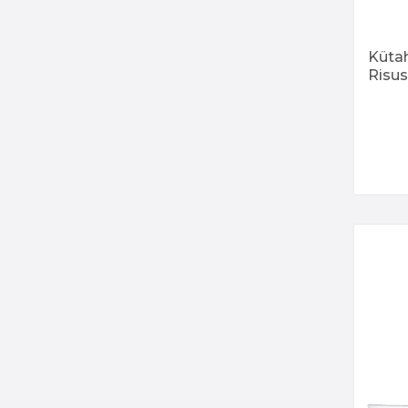
Küta
Risus
Dg-8