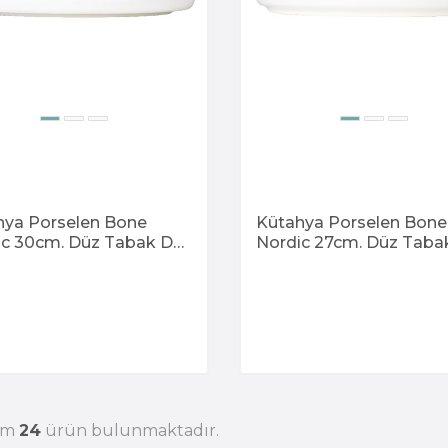
hya Porselen Bone
Kütahya Porselen Bone
ic 30cm. Düz Tabak Dg-
Nordic 27cm. Düz Taba
Kratos
868 Kratos
am
24
ürün bulunmaktadır.