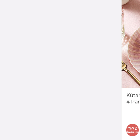
Küta
4 Pa
%
72
İndirim