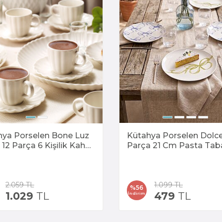
hya Porselen Bone Luz
Kütahya Porselen Dolc
12 Parça 6 Kişilik Kahve
Parça 21 Cm Pasta Tab
mı
2.059
TL
1.099
TL
%
56
1.029
TL
479
TL
İndirim