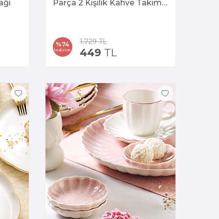
ağı
Parça 2 Kişilik Kahve Takımı
12215
1.729
TL
%
74
449
TL
İndirim