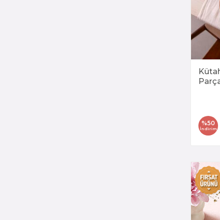
Kütah
Parça
Takı
%
50
İndirim