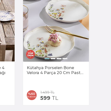
e 4
Kütahya Porselen Bone
ağı
Velora 4 Parça 20 Cm Pasta
Tabağı Çiçekli
1.499
TL
%
60
599
TL
İndirim