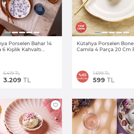
ya Porselen Bahar 14
Kütahya Porselen Bone
 6 Kişilik Kahvaltı
Camila 4 Parça 20 Cm 
mı
Tabağı
6.419
TL
1.699
TL
%
65
3.209
TL
599
TL
İndirim