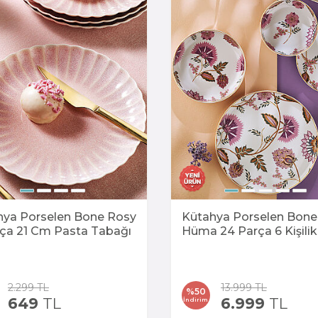
hya Porselen Bone Rosy
Kütahya Porselen Bone
rça 21 Cm Pasta Tabağı
Hüma 24 Parça 6 Kişilik
Yemek Takımı
2.299
TL
13.999
TL
%
50
649
TL
6.999
TL
İndirim