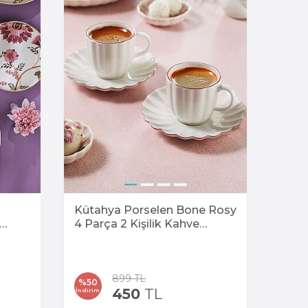
Kütahya Porselen Bone Rosy
4 Parça 2 Kişilik Kahve
Takımı
899
TL
%
50
450
TL
İndirim