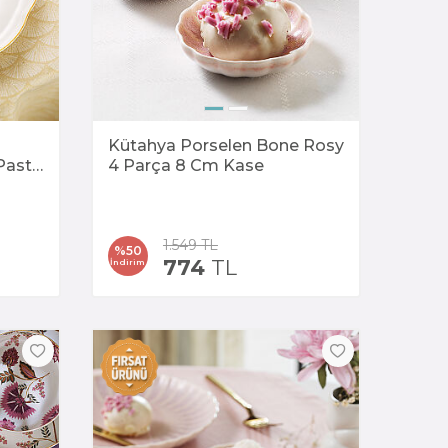
Kütahya Porselen Bone Rosy
Pasta
4 Parça 8 Cm Kase
1.549
TL
%
50
774
TL
İndirim