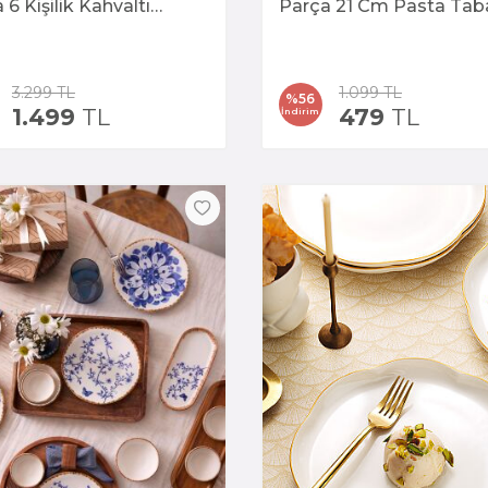
 6 Kişilik Kahvaltı
Parça 21 Cm Pasta Tab
mı
3.299
TL
1.099
TL
%
56
1.499
TL
479
TL
İndirim