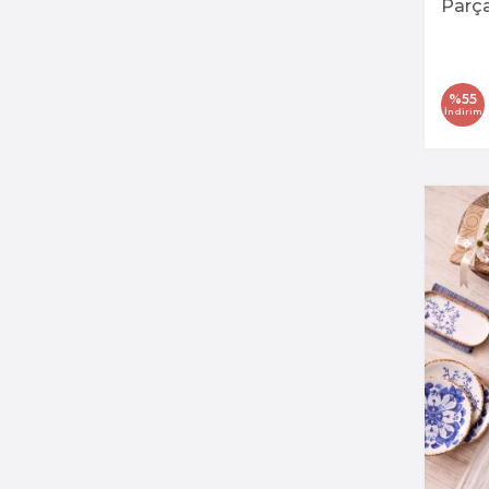
Parça
Takı
%
55
İndirim