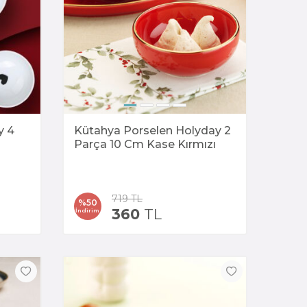
y 4
Kütahya Porselen Holyday 2
Parça 10 Cm Kase Kırmızı
719
TL
%
50
360
TL
İndirim