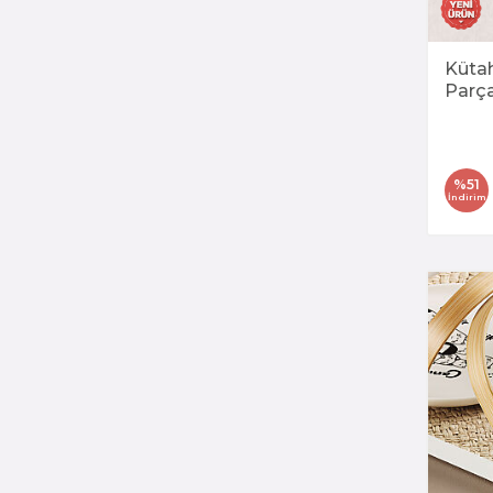
Kütah
Parç
%
51
İndirim