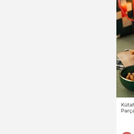
Küta
Parça