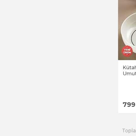
Küta
Umut
799
Topl