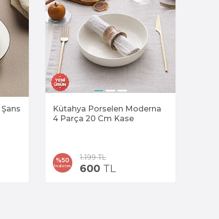
 Şans
Kütahya Porselen Moderna
4 Parça 20 Cm Kase
1.199
TL
%
50
600
TL
İndirim