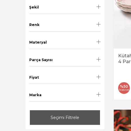
Şekil
Renk
Materyal
Küta
Parça Sayısı
4 Pa
Fiyat
%
50
İndirim
Marka
Seçimi Filtrele