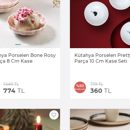
hya Porselen Bone Rosy
Kütahya Porselen Prett
rça 8 Cm Kase
Parça 10 Cm Kase Seti
1.549
TL
719
TL
%
50
774
TL
360
TL
İndirim