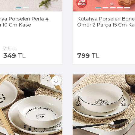
ya Porselen Perla 4
Kütahya Porselen Bone
a 10 Cm Kase
Ömür 2 Parça 15 Cm Ka
719
TL
349
TL
799
TL