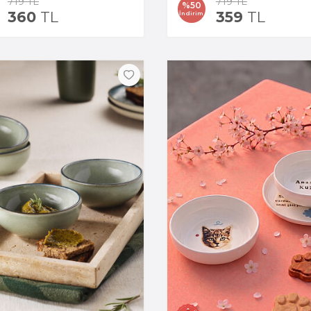
719
TL
719
TL
%
50
360
TL
359
TL
İndirim