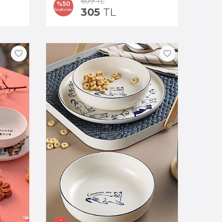
609
TL
%
50
305
TL
İndirim