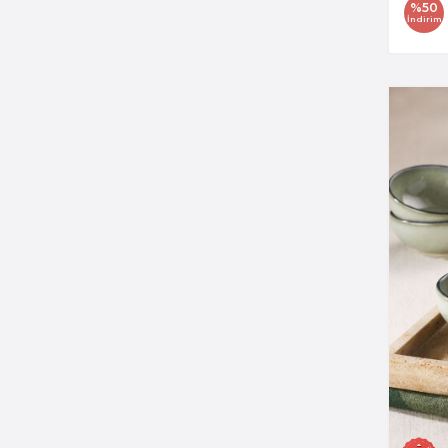
%
50
İndirim