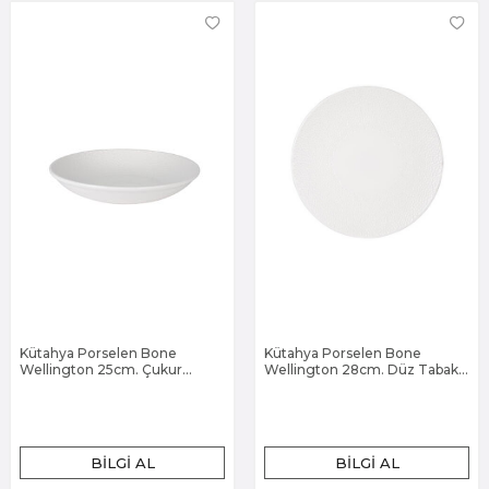
Kütahya Porselen Bone
Kütahya Porselen Bone
Wellington 25cm. Çukur
Wellington 28cm. Düz Tabak
Tabak Dekorsuz
Dekorsuz
BILGI AL
BILGI AL