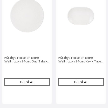
Kütahya Porselen Bone
Kütahya Porselen Bone
Wellington 24cm. Düz Tabak
Wellington 24cm. Kayık Tabak
Dekorsuz
Dekorsuz
BILGI AL
BILGI AL