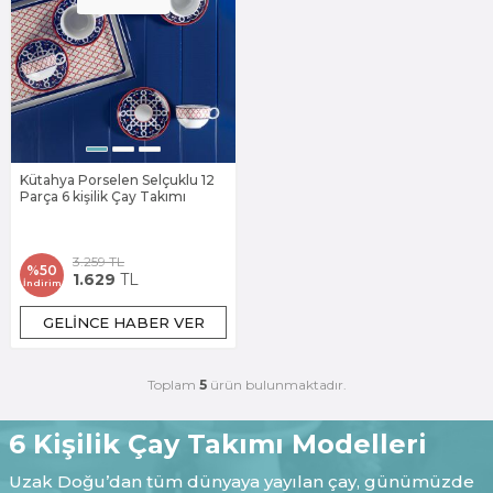
Kütahya Porselen Selçuklu 12
Parça 6 kişilik Çay Takımı
3.259
TL
%
50
1.629
TL
İndirim
GELINCE HABER VER
Toplam
5
ürün bulunmaktadır.
6 Kişilik Çay Takımı Modelleri
Uzak Doğu’dan tüm dünyaya yayılan çay, günümüzde