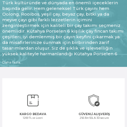
Türk kültüründe ve dünyada en önemli içeceklerin
başında gelir. Hem geleneksel Türk çayını hem
Oolong, Rooibos, yeşil çay, beyaz çay, bitki ya da
meyve çayı gibi farklı lezzetlerin içimini
zenginleştirmek için kaliteli bir çay takımı seçmeniz
önemlidir. Kütahya Porselen 6 kişilik çay fincan takımı
çeşitleri, iyi demlenmiş bir çayın keyfini çıkarmak ya
da misafirlerinize sunmak için birbirinden zarif
tasarımlardan oluşur. Siz de şıklık ve işlevselliğin
yüksek kaliteyle harmanlandığı Kütahya Porselen 6
kişilik çay takımlarını keşfedin!
Daha fazla...
6 Kişilik Çay Fincan Takımı Çeşitleri
Nelerdir?
Kütahya Porselen, hem çayın köklü geçmişine saygı
duyan hem de her içimde yoğun aromaları en doğru
şekilde deneyimlemenizi sağlayan 6 kişilik çay fincanı
takımları sunar. Şekil, malzeme, renk ya da desen
bakımından farklı zevklere göre tasarlanan fincan
takımları 5 çayı, kahvaltı sofraları veya yemek sonrası
KARGO BEDAVA
GÜVENLİ ALIŞVERİŞ
ikramı için idealdir. Çay keyfi yapmak istediğiniz her
1200 TL ve üzeri
256 Bit SSL & 3D secure
an tercih edebileceğiniz 6 kişilik takımlar, aynı