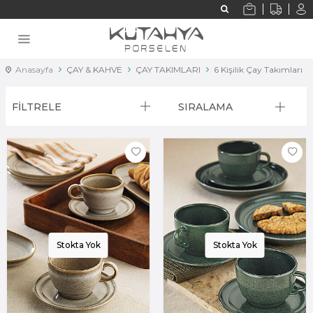
Anasayfa
ÇAY & KAHVE
ÇAY TAKIMLARI
6 Kişilik Çay Takımları
FİLTRELE
SIRALAMA
Stokta Yok
Stokta Yok