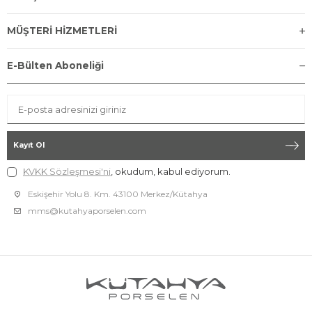
MÜŞTERİ HİZMETLERİ
E-Bülten Aboneliği
Kayıt Ol
KVKK Sözleşmesi'ni
, okudum, kabul ediyorum.
Eskişehir Yolu 8. Km. 43100 Merkez/Kütahya
mms@kutahyaporselen.com