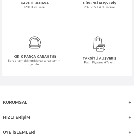
KARGO BEDAVA
GÜVENLİ ALIŞVERİŞ
1200 TL ve üzeri
256 Bit SSL & 3D secure
KIRIK PARÇA GARANTİSİ
TAKSİTLİ ALIŞVERİŞ
Kargo kaynaklı kırıklarda parça temini
Peşin Fiyatına 4 Taksit
yapılır
KURUMSAL
HIZLI ERİŞİM
ÜYE İŞLEMLERİ