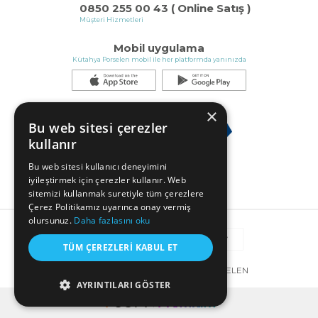
0850 255 00 43 ( Online Satış )
Müşteri Hizmetleri
Mobil uygulama
Kütahya Porselen mobil ile her platformda yanınızda
×
Bu web sitesi çerezler
kullanır
Bu web sitesi kullanıcı deneyimini
iyileştirmek için çerezler kullanır. Web
sitemizi kullanmak suretiyle tüm çerezlere
Çerez Politikamız uyarınca onay vermiş
olursunuz.
Daha fazlasını oku
TÜM ÇEREZLERI KABUL ET
© COPYRIGHT 2025 KÜTAHYA PORSELEN
AYRINTILARI GÖSTER