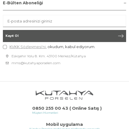
E-Bülten Aboneliği
Kayıt Ol
KVKK Sözleşmesi'ni
, okudum, kabul ediyorum.
Eskişehir Yolu 8. Km. 43100 Merkez/Kütahya
mms@kutahyaporselen.com
0850 255 00 43 ( Online Satış )
Müşteri Hizmetleri
Mobil uygulama
Kütahya Porselen mobil ile her platformda yanınızda