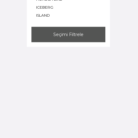
ICEBERG
ISLAND
OCEAN
PERA BANQUET
Seçimi Filtrele
SALDA
SAND WIND
TAN BONE
TEOS
TILE LEGACY
WELLINGTON