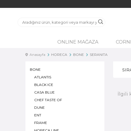
ONLINE MAĞAZA
CORN
Anasayfa
HORECA
BONE
SERANITA
BONE
SIR
ATLANTIS
BLACK ICE
CASA BLUE
İlgil
CHEF TASTE OF
DUNE
ENT
FRAME
HORECA LINE