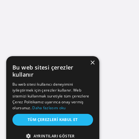
×
Bu web sitesi çerezler
kullanır
Bu web sitesi kullanıcı deneyimini
iyileştirmek için çerezler kullanır. Web
sitemizi kullanmak suretiyle tüm çerezlere
Çerez Politikamız uyarınca onay vermiş
olursunuz.
Daha fazlasını oku
TÜM ÇEREZLERI KABUL ET
AYRINTILARI GÖSTER