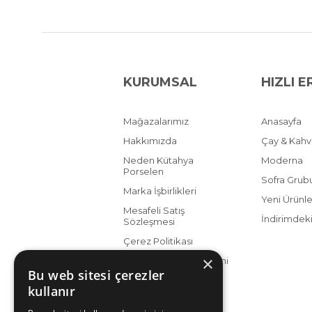
KURUMSAL
HIZLI E
Mağazalarımız
Anasayfa
Hakkımızda
Çay & Kah
Neden Kütahya
Moderna
Porselen
Sofra Grub
Marka İşbirlikleri
Yeni Ürünle
Mesafeli Satış
İndirimdeki
Sözleşmesi
Çerez Politikası
×
KVKK Aydınlatma Metni
Bu web sitesi çerezler
kullanır