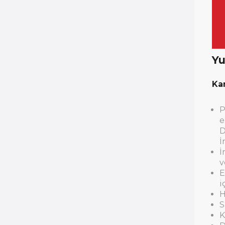
Yu
Ka
P
e
D
İ
İ
v
E
i
H
S
K