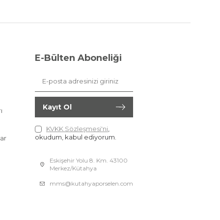
E-Bülten Aboneliği
Kayıt Ol
ı
KVKK Sözleşmesi'ni
,
okudum, kabul ediyorum.
ar
Eskişehir Yolu 8. Km. 43100
Merkez/Kütahya
mms@kutahyaporselen.com