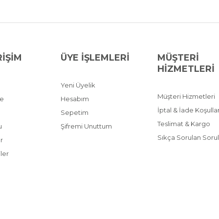
RİŞİM
ÜYE İŞLEMLERİ
MÜŞTERİ
HİZMETLERİ
Yeni Üyelik
Müşteri Hizmetleri
ve
Hesabım
İptal & İade Koşullar
Sepetim
Teslimat & Kargo
u
Şifremi Unuttum
Sıkça Sorulan Sorul
r
ler