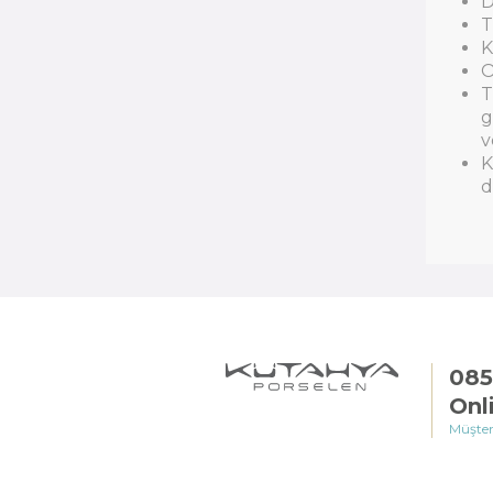
D
T
K
O
T
g
v
K
d
085
Onl
Müşter