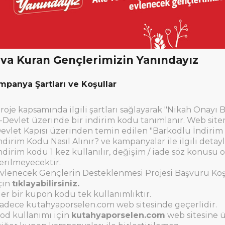
va Kuran Gençlerimizin Yanındayız
mpanya Şartları ve Koşullar
roje kapsamında ilgili şartları sağlayarak "Nikah Onayı
-Devlet üzerinde bir indirim kodu tanımlanır. Web sitem
evlet Kapısı üzerinden temin edilen "Barkodlu İndirim
ndirim Kodu Nasıl Alınır? ve kampanyalar ile ilgili deta
ndirim kodu 1 kez kullanılır, değişim / iade söz konus
erilmeyecektir.
vlenecek Gençlerin Desteklenmesi Projesi Başvuru Koşul
çin
tıklayabilirsiniz.
er bir kupon kodu tek kullanımlıktır.
adece
kutahyaporselen.com
web sitesinde geçerlidir.
od kullanımı için
kutahyaporselen.com
web sitesine 