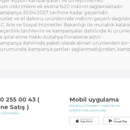
iğer kupon kampanyaları ile birleştirilemez.
üm indirimlere ek ekstra %20 indirim sağlamaktadır.
ampanya 30.04.2027 tarihine kadar geçerlidir.
utlet ve el dekoru ürünlerinde indirim geçerli değildir
.C. Aile ve Sosyal Hizmetler Bakanlığı ile mutabık kala
eçerlilik tarihlerini ve kampanyalar dahilinde ki ürün
e iptal etme hakkı Kütahya Porselene aittir.
ampanya dahilinde paket olarak alınan ürünlerden bir 
urumunda, kampanya şartları sağlanmadığından, kampany
0 255 00 43 (
Mobil uygulama
Kütahya Porselen mobil ile her
ine Satış )
platformda yanınızda
i Hizmetleri