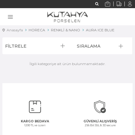
Anasayfa
HORECA
RENKLİ & NANO
AURA ICE BLUE
FİLTRELE
SIRALAMA
İlgili kategoriye ait ürün bulunmamaktadır.
KARGO BEDAVA
GÜVENLİ ALIŞVERİŞ
1200 TL ve üzeri
256 Bit SSL & 3D secure