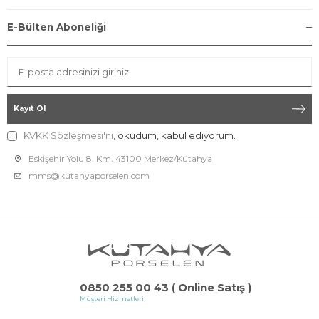
E-Bülten Aboneliği
Kayıt Ol
KVKK Sözleşmesi'ni
, okudum, kabul ediyorum.
Eskişehir Yolu 8. Km. 43100 Merkez/Kütahya
mms@kutahyaporselen.com
0850 255 00 43 ( Online Satış )
Müşteri Hizmetleri