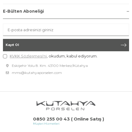
E-Bülten Aboneliği
Kayıt Ol
KVKK Sözleşmesi'ni
, okudum, kabul ediyorum.
Eskişehir Yolu 8. Km. 43100 Merkez/Kütahya
mms@kutahyaporselen.com
0850 255 00 43 ( Online Satış )
Müşteri Hizmetleri