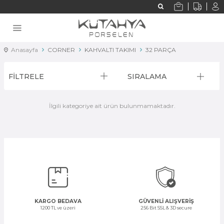
Anasayfa
CORNER
KAHVALTI TAKIMI
32 PARÇA
FİLTRELE
SIRALAMA
İlgili kategoriye ait ürün bulunmamaktadır.
KARGO BEDAVA
GÜVENLİ ALIŞVERİŞ
1200 TL ve üzeri
256 Bit SSL & 3D secure