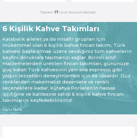
Toplam
17
ürün bulunmaktadır.
6 Kişilik Kahve Takımları
Kalabalık aileler ya da misafir grupları için
mükemmel olan 6 kişilik kahve fincan takımı, Türk
kahvesi başta olmak üzere sevdiğiniz tüm kahvelerin
keyfini doruklara taşımanızı sağlar. Birinci sınıf
malzemelerden üretilen fincan takımları, gününüze
güç katan Türk kahvesinin yanı sıra espresso gibi
yoğun lezzetleri deneyimlemek için de idealdir. Düz
renklerden maksimalist desenlere ve renkli
seçeneklere kadar, Kütahya Porselen’in hassas
işçiliğine ve kalitesine sahip 6 kişilik kahve fincanı
takımlarını keşfedebilirsiniz!
6 Kişilik Kahve Takımı Çeşitleri Nelerdir?
Daha fazla...
6 kişilik kahve takımları, damak zevkinize hitap eden
kahveleri deneyimlerken hem içim hem görsellik
açısından beklentilerinize hitap eder. Güne harika bir