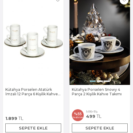
Kütahya Porselen Atatürk
Kütahya Porselen Snowy 4
İmzalı 12 Parça 6 Kişilik Kahve
Parça 2 Kişilik Kahve Takımı
Takımı
1.119
TL
%
55
499
TL
İndirim
1.899
TL
SEPETE EKLE
SEPETE EKLE