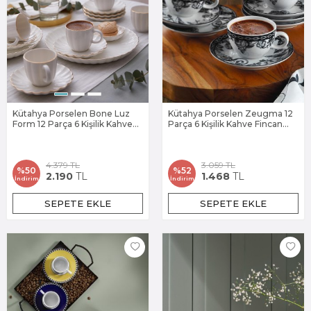
Kütahya Porselen Bone Luz
Kütahya Porselen Zeugma 12
Form 12 Parça 6 Kişilik Kahve
Parça 6 Kişilik Kahve Fincan
Takımı Altın File
Takımı 939012
4.379
TL
3.059
TL
%
50
%
52
2.190
TL
1.468
TL
İndirim
İndirim
SEPETE EKLE
SEPETE EKLE