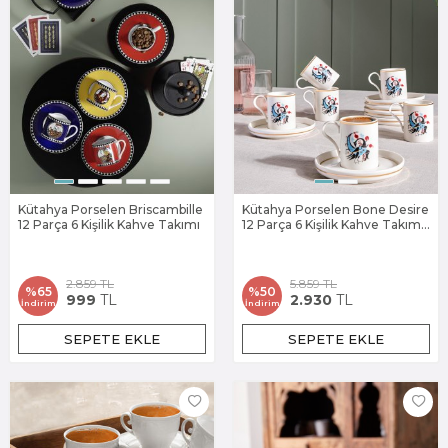
Kütahya Porselen Briscambille
Kütahya Porselen Bone Desire
12 Parça 6 Kişilik Kahve Takımı
12 Parça 6 Kişilik Kahve Takımı
12741
2.859
TL
5.859
TL
%
65
%
50
999
TL
2.930
TL
İndirim
İndirim
SEPETE EKLE
SEPETE EKLE