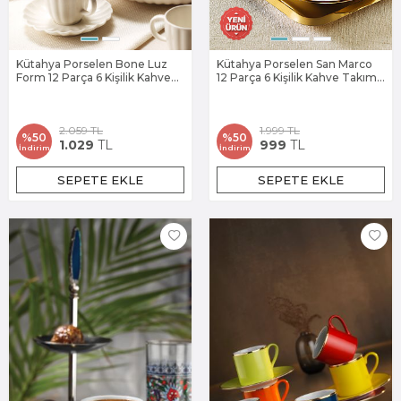
Kütahya Porselen Bone Luz
Kütahya Porselen San Marco
Form 12 Parça 6 Kişilik Kahve
12 Parça 6 Kişilik Kahve Takımı
Takımı
Altın File
2.059
TL
1.999
TL
%
50
%
50
1.029
TL
999
TL
İndirim
İndirim
SEPETE EKLE
SEPETE EKLE