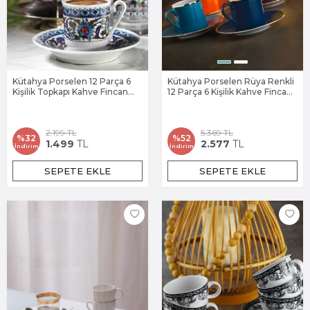
Kütahya Porselen 12 Parça 6
Kütahya Porselen Rüya Renkli
Kişilik Topkapı Kahve Fincan
12 Parça 6 Kişilik Kahve Fincan
Takımı
Takımı
2.199
TL
5.369
TL
%
32
%
52
1.499
TL
2.577
TL
İndirim
İndirim
SEPETE EKLE
SEPETE EKLE