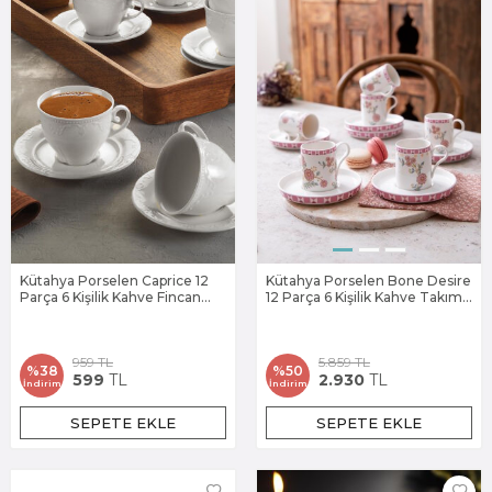
Kütahya Porselen Caprice 12
Kütahya Porselen Bone Desire
Parça 6 Kişilik Kahve Fincan
12 Parça 6 Kişilik Kahve Takımı
Takımı
Chirpy
959
TL
5.859
TL
%
38
%
50
599
TL
2.930
TL
İndirim
İndirim
SEPETE EKLE
SEPETE EKLE