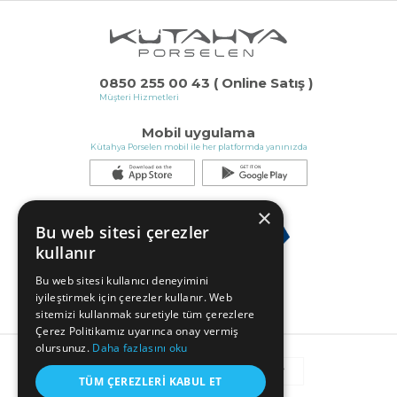
0850 255 00 43 ( Online Satış )
Müşteri Hizmetleri
Mobil uygulama
Kütahya Porselen mobil ile her platformda yanınızda
×
Bu web sitesi çerezler
kullanır
Bu web sitesi kullanıcı deneyimini
iyileştirmek için çerezler kullanır. Web
sitemizi kullanmak suretiyle tüm çerezlere
Çerez Politikamız uyarınca onay vermiş
olursunuz.
Daha fazlasını oku
TÜM ÇEREZLERI KABUL ET