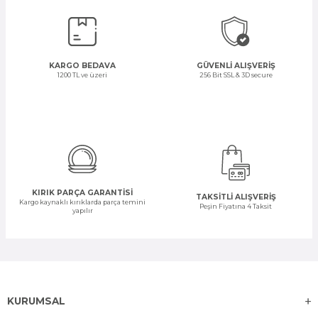
KARGO BEDAVA
GÜVENLİ ALIŞVERİŞ
1200 TL ve üzeri
256 Bit SSL & 3D secure
KIRIK PARÇA GARANTİSİ
TAKSİTLİ ALIŞVERİŞ
Kargo kaynaklı kırıklarda parça temini
Peşin Fiyatına 4 Taksit
yapılır
KURUMSAL