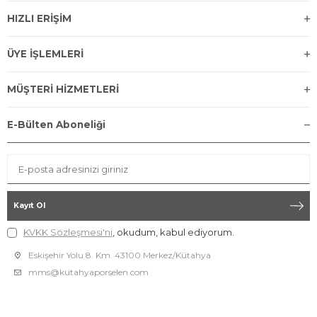
HIZLI ERİŞİM
ÜYE İŞLEMLERİ
MÜŞTERİ HİZMETLERİ
E-Bülten Aboneliği
Kayıt Ol
KVKK Sözleşmesi'ni
, okudum, kabul ediyorum.
Eskişehir Yolu 8. Km. 43100 Merkez/Kütahya
mms@kutahyaporselen.com