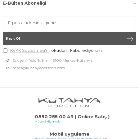
E-Bülten Aboneliği
Kayıt Ol
KVKK Sözleşmesi'ni
, okudum, kabul ediyorum.
Eskişehir Yolu 8. Km. 43100 Merkez/Kütahya
mms@kutahyaporselen.com
0850 255 00 43 ( Online Satış )
Müşteri Hizmetleri
Mobil uygulama
Kütahya Porselen mobil ile her platformda yanınızda