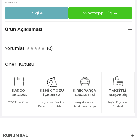
MY28KY00
Bilgi Al
Whatsapp Bilgi Al
Ürün Açıklaması
Yorumlar
(0)
Öneri Kutusu
KARGO
KEMİK TOZU
KIRIK PARÇA
TAKSİTLİ
BEDAVA
İÇERMEZ
GARANTİSİ
ALIŞVERİŞ
1200 TL ve üzeri
Hayvansal Madde
Kargo kaynaklı
Peşin Fiyatına
Bulunmamaktadır
kırıklarda parça
4 Taksit
temini yapılır
KURUMSAL