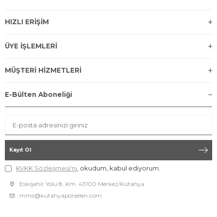
HIZLI ERİŞİM
ÜYE İŞLEMLERİ
MÜŞTERİ HİZMETLERİ
E-Bülten Aboneliği
Kayıt Ol
KVKK Sözleşmesi'ni
, okudum, kabul ediyorum.
Eskişehir Yolu 8. Km. 43100 Merkez/Kütahya
mms@kutahyaporselen.com