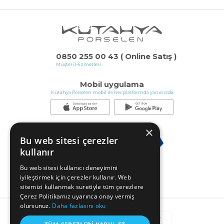
0850 255 00 43 ( Online Satış )
Müşteri Hizmetleri
Mobil uygulama
Kütahya Porselen mobil ile her platformda yanınızda
×
Bu web sitesi çerezler
kullanır
Bu web sitesi kullanıcı deneyimini
iyileştirmek için çerezler kullanır. Web
sitemizi kullanmak suretiyle tüm çerezlere
Çerez Politikamız uyarınca onay vermiş
olursunuz.
Daha fazlasını oku