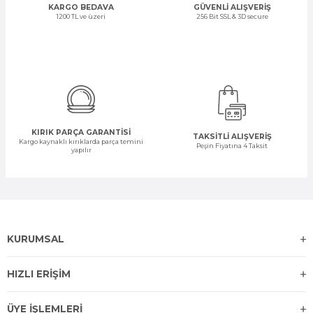
KARGO BEDAVA
GÜVENLİ ALIŞVERİŞ
1200 TL ve üzeri
256 Bit SSL & 3D secure
KIRIK PARÇA GARANTİSİ
TAKSİTLİ ALIŞVERİŞ
Kargo kaynaklı kırıklarda parça temini
Peşin Fiyatına 4 Taksit
yapılır
KURUMSAL
HIZLI ERİŞİM
ÜYE İŞLEMLERİ