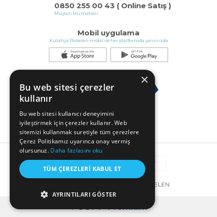
0850 255 00 43 ( Online Satış )
Müşteri Hizmetleri
Mobil uygulama
Kütahya Porselen mobil ile her platformda yanınızda
×
Bu web sitesi çerezler
kullanır
Bu web sitesi kullanıcı deneyimini
iyileştirmek için çerezler kullanır. Web
sitemizi kullanmak suretiyle tüm çerezlere
Çerez Politikamız uyarınca onay vermiş
olursunuz.
Daha fazlasını oku
TÜM ÇEREZLERI KABUL ET
© COPYRIGHT 2025 KÜTAHYA PORSELEN
AYRINTILARI GÖSTER