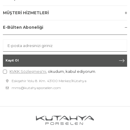
MÜŞTERİ HİZMETLERİ
E-Bülten Aboneliği
Kayıt Ol
KVKK Sözleşmesi'ni
, okudum, kabul ediyorum.
Eskişehir Yolu 8. Km. 43100 Merkez/Kütahya
mms@kutahyaporselen.com