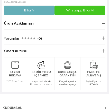
BNTAN18X13DU890233
Bilgi Al
Whatsapp Bilgi Al
Ürün Açıklaması
Yorumlar
(0)
Öneri Kutusu
KARGO
KEMİK TOZU
KIRIK PARÇA
TAKSİTLİ
BEDAVA
İÇERMEZ
GARANTİSİ
ALIŞVERİŞ
1200 TL ve üzeri
Hayvansal Madde
Kargo kaynaklı
Peşin Fiyatına
Bulunmamaktadır
kırıklarda parça
4 Taksit
temini yapılır
KURUMSAL