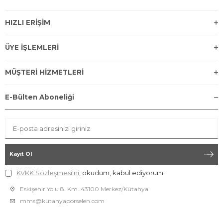
HIZLI ERİŞİM
ÜYE İŞLEMLERİ
MÜŞTERİ HİZMETLERİ
E-Bülten Aboneliği
Kayıt Ol
KVKK Sözleşmesi'ni
, okudum, kabul ediyorum.
Eskişehir Yolu 8. Km. 43100 Merkez/Kütahya
mms@kutahyaporselen.com