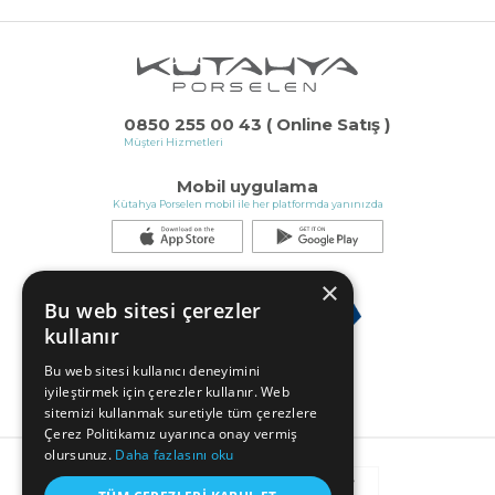
0850 255 00 43 ( Online Satış )
Müşteri Hizmetleri
Mobil uygulama
Kütahya Porselen mobil ile her platformda yanınızda
×
Bu web sitesi çerezler
kullanır
Bu web sitesi kullanıcı deneyimini
iyileştirmek için çerezler kullanır. Web
sitemizi kullanmak suretiyle tüm çerezlere
Çerez Politikamız uyarınca onay vermiş
olursunuz.
Daha fazlasını oku