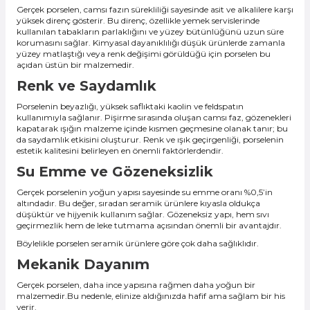
Gerçek porselen, camsı fazın sürekliliği sayesinde asit ve alkalilere karşı
yüksek direnç gösterir. Bu direnç, özellikle yemek servislerinde
kullanılan tabakların parlaklığını ve yüzey bütünlüğünü uzun süre
korumasını sağlar. Kimyasal dayanıklılığı düşük ürünlerde zamanla
yüzey matlaştığı veya renk değişimi görüldüğü için porselen bu
açıdan üstün bir malzemedir.
Renk ve Saydamlık
Porselenin beyazlığı, yüksek saflıktaki kaolin ve feldspatın
kullanımıyla sağlanır. Pişirme sırasında oluşan camsı faz, gözenekleri
kapatarak ışığın malzeme içinde kısmen geçmesine olanak tanır; bu
da saydamlık etkisini oluşturur. Renk ve ışık geçirgenliği, porselenin
estetik kalitesini belirleyen en önemli faktörlerdendir.
Su Emme ve Gözeneksizlik
Gerçek porselenin yoğun yapısı sayesinde su emme oranı %0,5’in
altındadır. Bu değer, sıradan seramik ürünlere kıyasla oldukça
düşüktür ve hijyenik kullanım sağlar. Gözeneksiz yapı, hem sıvı
geçirmezlik hem de leke tutmama açısından önemli bir avantajdır.
Böylelikle porselen seramik ürünlere göre çok daha sağlıklıdır.
Mekanik Dayanım
Gerçek porselen, daha ince yapısına rağmen daha yoğun bir
malzemedir.Bu nedenle, elinize aldığınızda hafif ama sağlam bir his
verir.