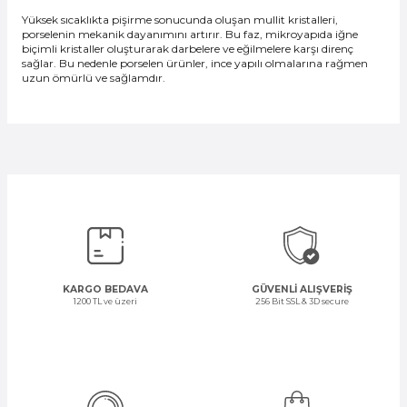
Yüksek sıcaklıkta pişirme sonucunda oluşan mullit kristalleri,
porselenin mekanik dayanımını artırır. Bu faz, mikroyapıda iğne
biçimli kristaller oluşturarak darbelere ve eğilmelere karşı direnç
sağlar. Bu nedenle porselen ürünler, ince yapılı olmalarına rağmen
uzun ömürlü ve sağlamdır.
KARGO BEDAVA
GÜVENLİ ALIŞVERİŞ
1200 TL ve üzeri
256 Bit SSL & 3D secure