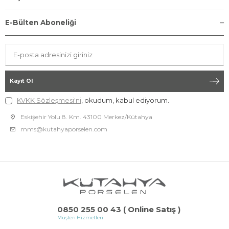
E-Bülten Aboneliği
Kayıt Ol
KVKK Sözleşmesi'ni
, okudum, kabul ediyorum.
Eskişehir Yolu 8. Km. 43100 Merkez/Kütahya
mms@kutahyaporselen.com
0850 255 00 43 ( Online Satış )
Müşteri Hizmetleri