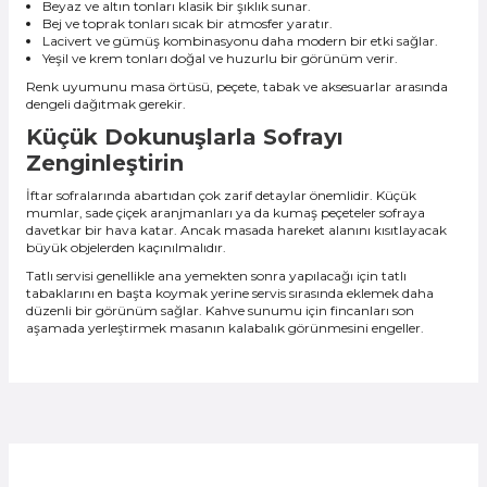
Beyaz ve altın tonları klasik bir şıklık sunar.
Bej ve toprak tonları sıcak bir atmosfer yaratır.
Lacivert ve gümüş kombinasyonu daha modern bir etki sağlar.
Yeşil ve krem tonları doğal ve huzurlu bir görünüm verir.
Renk uyumunu masa örtüsü, peçete, tabak ve aksesuarlar arasında
dengeli dağıtmak gerekir.
Küçük Dokunuşlarla Sofrayı
Zenginleştirin
İftar sofralarında abartıdan çok zarif detaylar önemlidir. Küçük
mumlar, sade çiçek aranjmanları ya da kumaş peçeteler sofraya
davetkar bir hava katar. Ancak masada hareket alanını kısıtlayacak
büyük objelerden kaçınılmalıdır.
Tatlı servisi genellikle ana yemekten sonra yapılacağı için tatlı
tabaklarını en başta koymak yerine servis sırasında eklemek daha
düzenli bir görünüm sağlar. Kahve sunumu için fincanları son
aşamada yerleştirmek masanın kalabalık görünmesini engeller.