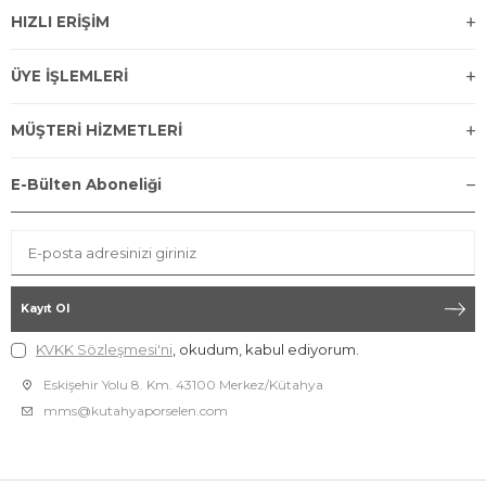
HIZLI ERİŞİM
ÜYE İŞLEMLERİ
MÜŞTERİ HİZMETLERİ
E-Bülten Aboneliği
Kayıt Ol
KVKK Sözleşmesi'ni
, okudum, kabul ediyorum.
Eskişehir Yolu 8. Km. 43100 Merkez/Kütahya
mms@kutahyaporselen.com