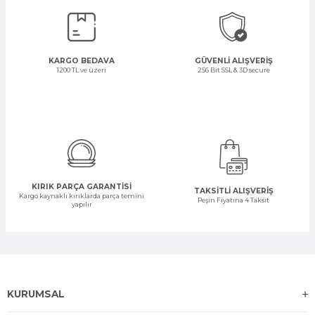
KARGO BEDAVA
GÜVENLİ ALIŞVERİŞ
1200 TL ve üzeri
256 Bit SSL & 3D secure
KIRIK PARÇA GARANTİSİ
TAKSİTLİ ALIŞVERİŞ
Kargo kaynaklı kırıklarda parça temini
Peşin Fiyatına 4 Taksit
yapılır
KURUMSAL