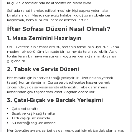
küçük aile sofralarında ise atmosfer ön plana çıkar.
Sofrada rahat hareket edilebilmesi için kişi başına yeterli alan
bırakılmalıdır. Masada gereksiz kalabalık oluşturan objelerden
kaçınmak, hem sunumu hem de konforu artırır.
İftar Sofrası Düzeni Nasıl Olmalı?
1. Masa Zeminini Hazırlayın
Ütülü ve temiz bir masa örtüsü, sofranın temelini oluşturur. Daha
modern bir görünüm için sade bir runner da tercih edilebilir. Açık
tonlar ferah bir hava yaratırken, koyu renkler akşam ambiyansını
güçlendirir.
2. Tabak ve Servis Düzeni
Her misafir için bir servis tabağı yerleştirilir. Üzerine ana yemek
tabağı konumlandırılır. Çorba servis edilecekse kaseler yemek
öncesinde ya da servis sırasında eklenebilir. Tabakların masa
kenarından çok taşmaması estetik açıdan önemlidir.
3. Çatal-Bıçak ve Bardak Yerleşimi
Çatal sol tarafta
Bıçak ve kaşık sağ tarafta
Tatlı kaşığı üst kısımda
Su bardağı sağ üst köşede
Menüye göre ayran, şerbet ya da meşrubat için ek bardak planlaması