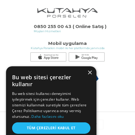
0850 255 00 43 ( Online Satış )
Müşteri Hizmetleri
Mobil uygulama
Kütahya Porselen mobil ile her platformda yanınızda
×
Bu web sitesi çerezler
kullanır
Bu web sitesi kullanıcı deneyimini
iyileştirmek için çerezler kullanır. Web
sitemizi kullanmak suretiyle tüm çerezlere
Çerez Politikamız uyarınca onay vermiş
olursunuz.
Daha fazlasını oku
TÜM ÇEREZLERI KABUL ET