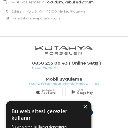
KVKK Sözleşmesi'ni
, okudum, kabul ediyorum.
Eskişehir Yolu 8. Km. 43100 Merkez/Kütahya
mms@kutahyaporselen.com
0850 255 00 43 ( Online Satış )
Müşteri Hizmetleri
Mobil uygulama
Kütahya Porselen mobil ile her platformda yanınızda
×
Bu web sitesi çerezler
kullanır
Bu web sitesi kullanıcı deneyimini