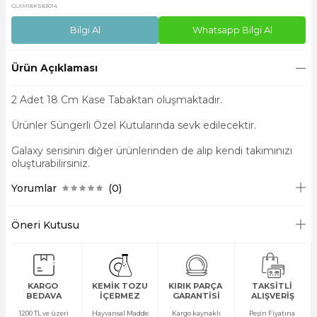
GLXM18KS83014
Bilgi Al
Whatsapp Bilgi Al
Ürün Açıklaması
2 Adet 18 Cm Kase Tabaktan oluşmaktadır.
Ürünler Süngerli Özel Kutularında sevk edilecektir.
Galaxy serisinin diğer ürünlerinden de alıp kendi takımınızı
oluşturabilirsiniz.
Yorumlar
(0)
Öneri Kutusu
KARGO
KEMİK TOZU
KIRIK PARÇA
TAKSİTLİ
BEDAVA
İÇERMEZ
GARANTİSİ
ALIŞVERİŞ
1200 TL ve üzeri
Hayvansal Madde
Kargo kaynaklı
Peşin Fiyatına