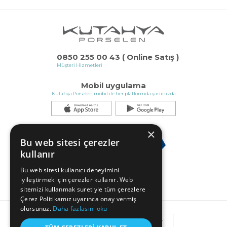
0850 255 00 43 ( Online Satış )
Müşteri Hizmetleri
Mobil uygulama
Kütahya Porselen mobil ile her platformda yanınızda
×
Bu web sitesi çerezler
kullanır
Bu web sitesi kullanıcı deneyimini
iyileştirmek için çerezler kullanır. Web
sitemizi kullanmak suretiyle tüm çerezlere
Çerez Politikamız uyarınca onay vermiş
olursunuz.
Daha fazlasını oku