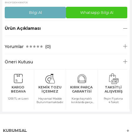
BNOFD20KK890726
Bilgi Al
Whatsapp Bilgi Al
Ürün Açıklaması
Yorumlar
(0)
Öneri Kutusu
KARGO
KEMİK TOZU
KIRIK PARÇA
TAKSİTLİ
BEDAVA
İÇERMEZ
GARANTİSİ
ALIŞVERİŞ
1200 TL ve üzeri
Hayvansal Madde
Kargo kaynaklı
Peşin Fiyatına
Bulunmamaktadır
kırıklarda parça
4 Taksit
temini yapılır
KURUMSAL