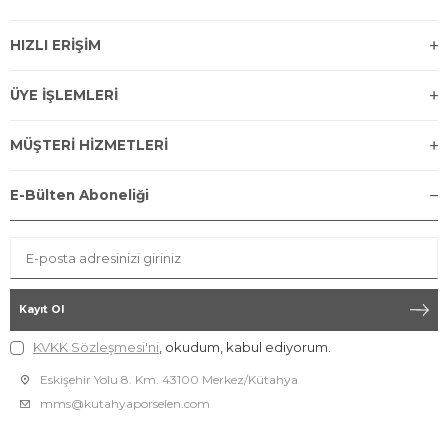
HIZLI ERİŞİM
ÜYE İŞLEMLERİ
MÜŞTERİ HİZMETLERİ
E-Bülten Aboneliği
Kayıt Ol
KVKK Sözleşmesi'ni
, okudum, kabul ediyorum.
Eskişehir Yolu 8. Km. 43100 Merkez/Kütahya
mms@kutahyaporselen.com