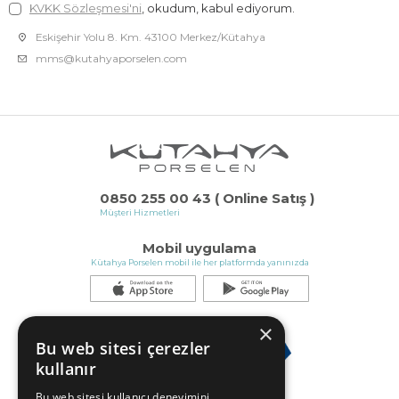
KVKK Sözleşmesi'ni
, okudum, kabul ediyorum.
Eskişehir Yolu 8. Km. 43100 Merkez/Kütahya
mms@kutahyaporselen.com
0850 255 00 43 ( Online Satış )
Müşteri Hizmetleri
Mobil uygulama
Kütahya Porselen mobil ile her platformda yanınızda
×
Bu web sitesi çerezler
kullanır
Bu web sitesi kullanıcı deneyimini