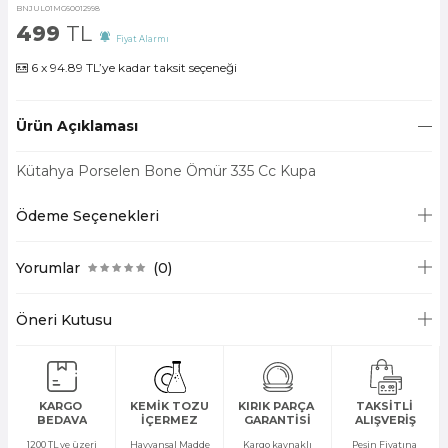
BNJUL01MG60012998
499
TL
Fiyat Alarmı
6 x 94.89 TL’ye kadar taksit seçeneği
Ürün Açıklaması
Kütahya Porselen Bone Ömür 335 Cc Kupa
Ödeme Seçenekleri
Yorumlar
(0)
Öneri Kutusu
KARGO
KEMİK TOZU
KIRIK PARÇA
TAKSİTLİ
BEDAVA
İÇERMEZ
GARANTİSİ
ALIŞVERİŞ
1200 TL ve üzeri
Hayvansal Madde
Kargo kaynaklı
Peşin Fiyatına