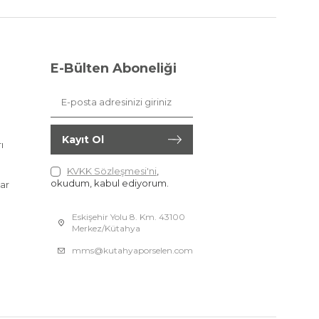
E-Bülten Aboneliği
Kayıt Ol
ı
KVKK Sözleşmesi'ni
,
okudum, kabul ediyorum.
ar
Eskişehir Yolu 8. Km. 43100
Merkez/Kütahya
mms@kutahyaporselen.com