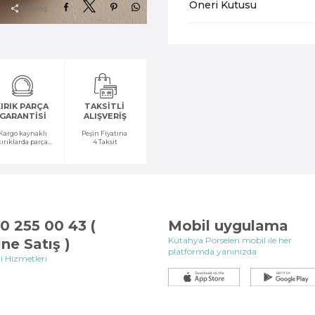
Öneri Kutusu
Paylaş:
IRIK PARÇA
TAKSİTLİ
GARANTİSİ
ALIŞVERİŞ
Kargo kaynaklı
Peşin Fiyatına
kırıklarda parça
4 Taksit
temini yapılır
0 255 00 43 (
Mobil uygulama
Kütahya Porselen mobil ile her
ine Satış )
platformda yanınızda
i Hizmetleri