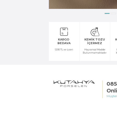
KARGO
KEMİK TOZU
K
BEDAVA
İÇERMEZ
1200 TL ve üzeri
Hayvansal Madde
Bulunmamaktadır
085
Onl
Müşter