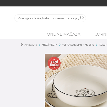
ONLINE MAĞAZA
CORN
Anasayfa
HEDİYELİK
Yol Arkadaşım x Haçiko
Kütah