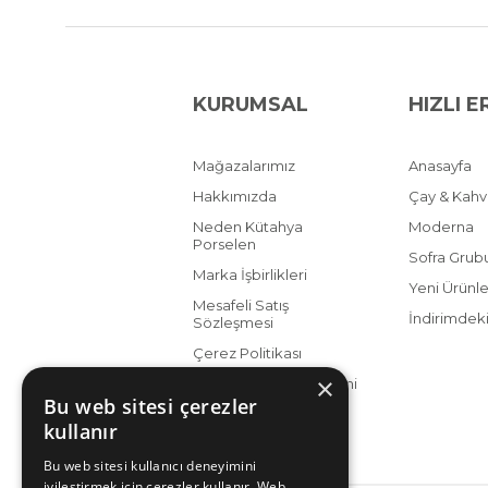
KURUMSAL
HIZLI E
Mağazalarımız
Anasayfa
Hakkımızda
Çay & Kah
Neden Kütahya
Moderna
Porselen
Sofra Grub
Marka İşbirlikleri
Yeni Ürünle
Mesafeli Satış
İndirimdeki
Sözleşmesi
Çerez Politikası
×
KVKK Aydınlatma Metni
Bu web sitesi çerezler
kullanır
Bu web sitesi kullanıcı deneyimini
iyileştirmek için çerezler kullanır. Web