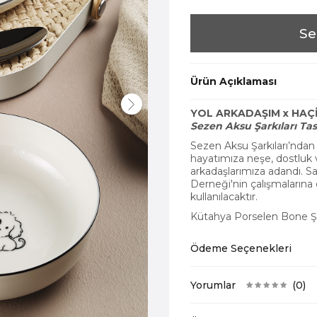
Se
Ürün Açıklaması
YOL ARKADAŞIM x HAÇ
Sezen Aksu Şarkıları Tas
Sezen Aksu Şarkıları’ndan 
hayatımıza neşe, dostluk v
arkadaşlarımıza adandı. Sa
Derneği'nin çalışmaların
kullanılacaktır.
Kütahya Porselen Bone Ş
Ödeme Seçenekleri
Yorumlar
(0)