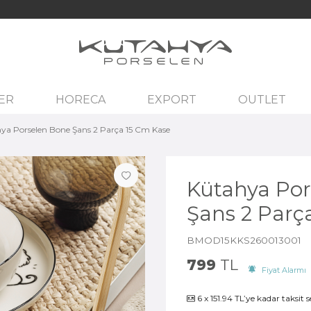
ER
HORECA
EXPORT
OUTLET
ya Porselen Bone Şans 2 Parça 15 Cm Kase
Kütahya Por
Şans 2 Parç
BMOD15KKS260013001
799
TL
Fiyat Alarmı
6 x 151.94 TL’ye kadar taksit 