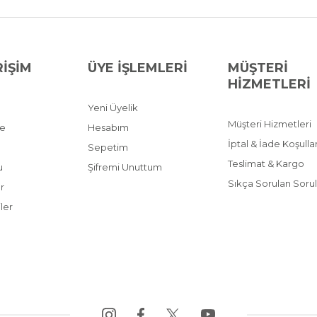
RİŞİM
ÜYE İŞLEMLERİ
MÜŞTERİ
HİZMETLERİ
Yeni Üyelik
Müşteri Hizmetleri
ve
Hesabım
İptal & İade Koşullar
Sepetim
Teslimat & Kargo
u
Şifremi Unuttum
Sıkça Sorulan Sorul
r
ler