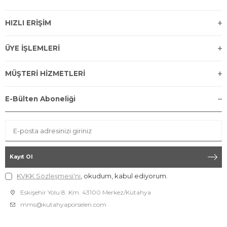
HIZLI ERİŞİM
ÜYE İŞLEMLERİ
MÜŞTERİ HİZMETLERİ
E-Bülten Aboneliği
Kayıt Ol
KVKK Sözleşmesi'ni
, okudum, kabul ediyorum.
Eskişehir Yolu 8. Km. 43100 Merkez/Kütahya
mms@kutahyaporselen.com