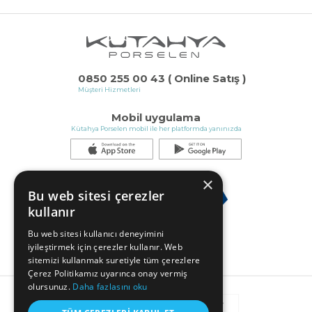
0850 255 00 43 ( Online Satış )
Müşteri Hizmetleri
Mobil uygulama
Kütahya Porselen mobil ile her platformda yanınızda
×
Bu web sitesi çerezler
kullanır
Bu web sitesi kullanıcı deneyimini
iyileştirmek için çerezler kullanır. Web
sitemizi kullanmak suretiyle tüm çerezlere
Çerez Politikamız uyarınca onay vermiş
olursunuz.
Daha fazlasını oku