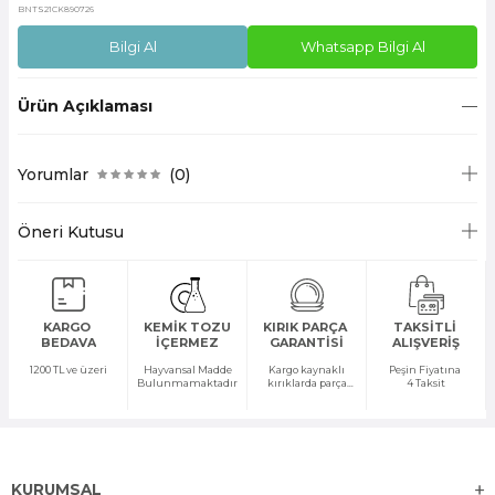
BNTS21CK890726
Bilgi Al
Whatsapp Bilgi Al
Ürün Açıklaması
Yorumlar
(0)
Öneri Kutusu
KARGO
KEMİK TOZU
KIRIK PARÇA
TAKSİTLİ
BEDAVA
İÇERMEZ
GARANTİSİ
ALIŞVERİŞ
1200 TL ve üzeri
Hayvansal Madde
Kargo kaynaklı
Peşin Fiyatına
Bulunmamaktadır
kırıklarda parça
4 Taksit
temini yapılır
KURUMSAL