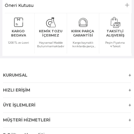
Öneri Kutusu
KARGO
KEMİK TOZU
KIRIK PARÇA
TAKSİTLİ
BEDAVA
İÇERMEZ
GARANTİSİ
ALIŞVERİŞ
1200 TL ve üzeri
Hayvansal Madde
Kargo kaynaklı
Peşin Fiyatına
Bulunmamaktadır
kırıklarda parça
4 Taksit
temini yapılır
KURUMSAL
HIZLI ERİŞİM
ÜYE İŞLEMLERİ
MÜŞTERİ HİZMETLERİ