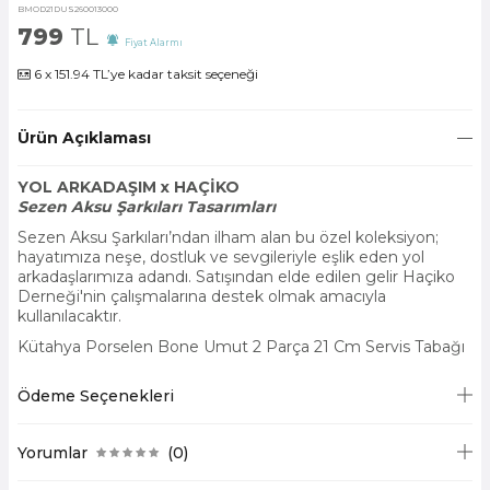
BMOD21DUS260013000
799
TL
Fiyat Alarmı
6 x 151.94 TL’ye kadar taksit seçeneği
Ürün Açıklaması
YOL ARKADAŞIM x HAÇİKO
Sezen Aksu Şarkıları Tasarımları
Sezen Aksu Şarkıları’ndan ilham alan bu özel koleksiyon;
hayatımıza neşe, dostluk ve sevgileriyle eşlik eden yol
arkadaşlarımıza adandı. Satışından elde edilen gelir Haçiko
Derneği'nin çalışmalarına destek olmak amacıyla
kullanılacaktır.
Kütahya Porselen Bone Umut 2 Parça 21 Cm Servis Tabağı
Ödeme Seçenekleri
Yorumlar
(0)