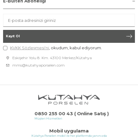
E-Bülten Aboneliği
Kayıt Ol
KVKK Sözleşmesi'ni
, okudum, kabul ediyorum.
Eskişehir Yolu 8. Km. 43100 Merkez/Kütahya
mms@kutahyaporselen.com
0850 255 00 43 ( Online Satış )
Müşteri Hizmetleri
Mobil uygulama
Kütahya Porselen mobil ile her platformda yanınızda