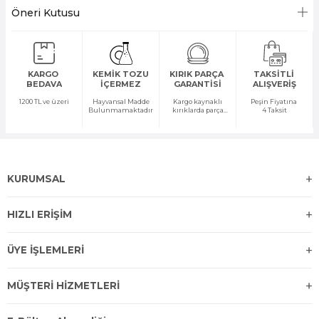
Öneri Kutusu
KARGO
KEMİK TOZU
KIRIK PARÇA
TAKSİTLİ
BEDAVA
İÇERMEZ
GARANTİSİ
ALIŞVERİŞ
1200 TL ve üzeri
Hayvansal Madde
Kargo kaynaklı
Peşin Fiyatına
Bulunmamaktadır
kırıklarda parça
4 Taksit
temini yapılır
KURUMSAL
HIZLI ERİŞİM
ÜYE İŞLEMLERİ
MÜŞTERİ HİZMETLERİ