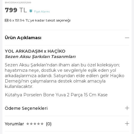
BMOD15KKS260012999
799
TL
Fiyat Alarmı
6 x 151.94 TL’ye kadar taksit seçeneği
Ürün Açıklaması
YOL ARKADAŞIM x HAÇİKO
Sezen Aksu Şarkıları Tasarımları
Sezen Aksu Şarkıları’ndan ilham alan bu özel koleksiyon;
hayatımıza neşe, dostluk ve sevgileriyle eşlik eden yol
arkadaşlarımıza adandı. Satışından elde edilen gelir Haçiko
Derneği'nin çalışmalarına destek olmak amacıyla
kullanılacaktır.
Kütahya Porselen Bone Yuva 2 Parça 15 Cm Kase
Ödeme Seçenekleri
Yorumlar
(0)