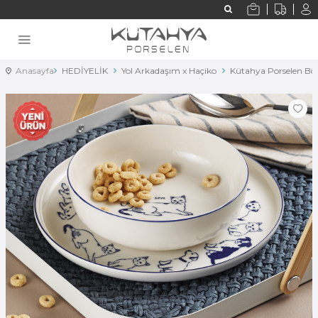
Anasayfa
HEDİYELİK
Yol Arkadaşım x Haçiko
Kütahya Porselen Bo