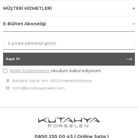
MÜŞTERİ HİZMETLERİ
E-Bülten Aboneliği
Kayıt Ol
KVKK Sözleşmesi'ni
, okudum, kabul ediyorum.
Eskişehir Yolu 8. Km. 43100 Merkez/Kütahya
mms@kutahyaporselen.com
0850 255 00 43 ( Online Satış )