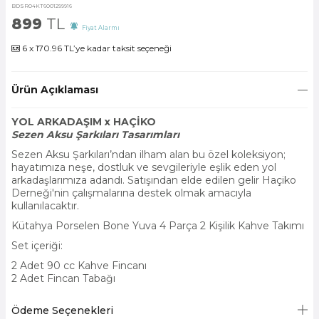
BDSR04KT6001299916
899
TL
Fiyat Alarmı
6 x 170.96 TL’ye kadar taksit seçeneği
Ürün Açıklaması
YOL ARKADAŞIM x HAÇİKO
Sezen Aksu Şarkıları Tasarımları
Sezen Aksu Şarkıları’ndan ilham alan bu özel koleksiyon;
hayatımıza neşe, dostluk ve sevgileriyle eşlik eden yol
arkadaşlarımıza adandı. Satışından elde edilen gelir Haçiko
Derneği'nin çalışmalarına destek olmak amacıyla
kullanılacaktır.
Kütahya Porselen Bone Yuva 4 Parça 2 Kişilik Kahve Takımı
Set içeriği:
2 Adet 90 cc Kahve Fincanı
2 Adet Fincan Tabağı
Ödeme Seçenekleri