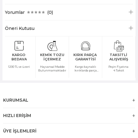
Yorumlar
(0)
Öneri Kutusu
KARGO
KEMİK TOZU
KIRIK PARÇA
TAKSİTLİ
BEDAVA
İÇERMEZ
GARANTİSİ
ALIŞVERİŞ
1200 TL ve üzeri
Hayvansal Madde
Kargo kaynaklı
Peşin Fiyatına
Bulunmamaktadır
kırıklarda parça
4 Taksit
temini yapılır
KURUMSAL
HIZLI ERİŞİM
ÜYE İŞLEMLERİ