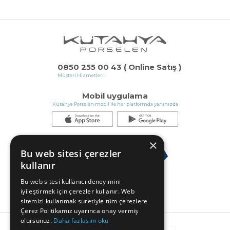
0850 255 00 43 ( Online Satış )
Müşteri Hizmetleri
Mobil uygulama
Kütahya Porselen mobil ile her platformda yanınızda
×
Bu web sitesi çerezler
kullanır
Bu web sitesi kullanıcı deneyimini
iyileştirmek için çerezler kullanır. Web
sitemizi kullanmak suretiyle tüm çerezlere
Çerez Politikamız uyarınca onay vermiş
olursunuz.
Daha fazlasını oku