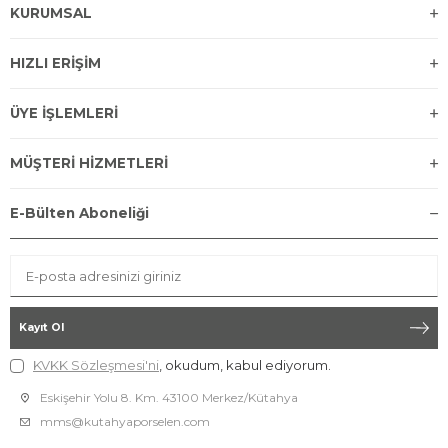
KURUMSAL
HIZLI ERİŞİM
ÜYE İŞLEMLERİ
MÜŞTERİ HİZMETLERİ
E-Bülten Aboneliği
Kayıt Ol
KVKK Sözleşmesi'ni
, okudum, kabul ediyorum.
Eskişehir Yolu 8. Km. 43100 Merkez/Kütahya
mms@kutahyaporselen.com