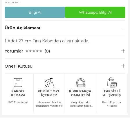
TVF27FKT00
Bilgi Al
Whatsapp Bilgi Al
Ürün Açıklaması
1 Adet 27 cm Fırın Kabından oluşmaktadır.
Yorumlar
(0)
Öneri Kutusu
KARGO
KEMİK TOZU
KIRIK PARÇA
TAKSİTLİ
BEDAVA
İÇERMEZ
GARANTİSİ
ALIŞVERİŞ
1200 TL ve üzeri
Hayvansal Madde
Kargo kaynaklı
Peşin Fiyatına
Bulunmamaktadır
kırıklarda parça
4 Taksit
temini yapılır