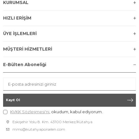
KURUMSAL
HIZLI ERİŞİM
ÜYE İŞLEMLERİ
MÜŞTERİ HİZMETLERİ
E-Bülten Aboneliği
Kayıt Ol
KVKK Sözleşmesi'ni
, okudum, kabul ediyorum.
Eskişehir Yolu 8. Km. 43100 Merkez/Kütahya
mms@kutahyaporselen.com