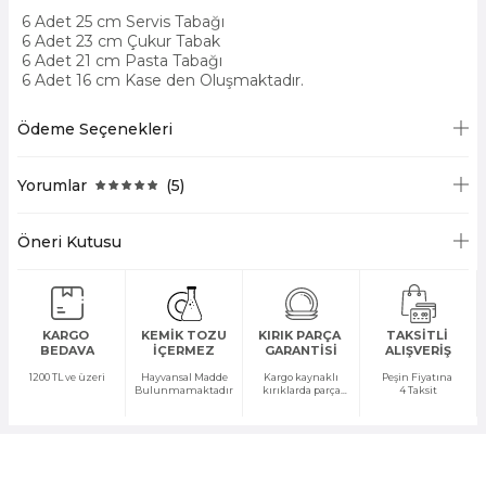
6 Adet 25 cm Servis Tabağı
6 Adet
23 cm Çukur Tabak
6 Adet
21 cm Pasta Tabağı
6 Adet
16 cm Kase den Oluşmaktadır.
Ödeme Seçenekleri
Yorumlar
(5)
Öneri Kutusu
KARGO
KEMİK TOZU
KIRIK PARÇA
TAKSİTLİ
BEDAVA
İÇERMEZ
GARANTİSİ
ALIŞVERİŞ
1200 TL ve üzeri
Hayvansal Madde
Kargo kaynaklı
Peşin Fiyatına
Bulunmamaktadır
kırıklarda parça
4 Taksit
temini yapılır