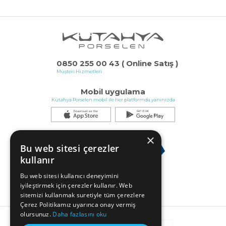
0850 255 00 43 ( Online Satış )
Müşteri Hizmetleri
Mobil uygulama
Kütahya Porselen mobil ile her platformda yanınızda
×
Bu web sitesi çerezler
kullanır
Bu web sitesi kullanıcı deneyimini
iyileştirmek için çerezler kullanır. Web
sitemizi kullanmak suretiyle tüm çerezlere
Çerez Politikamız uyarınca onay vermiş
olursunuz.
Daha fazlasını oku