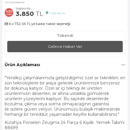
NNZG24Y2885699
7.699
TL
%
50
3.850
TL
Fiyat Alarmı
İndirim
6 x 732.05 TL’ye kadar taksit seçeneği
Tükendi
Gelince Haber Ver
Ürün Açıklaması
"Yenilikçi çalışmalarımızla geliştirdiğimiz özel sır teknikleri, en
son teknolojilerle bir araya gelerek ürünlerimize benzersiz
bir dokunuş katıyor. Ö
zel sır içi tekniği ile üretilen
ürünlerimizin
desenleri, sır altına ustalıkla gömülerek
ürünlerin yüzeylerini kaplıyor. Bu sayede d
esenlerde
bozulma, çıkma veya solma olmayacağının garantisi
ile
sizlere güven veriyor.
Ürünümüzü bulaşık makinesinde
herhangi bir tereddüt yaşamadan k
eyifle kullanabilirsiniz."
Kütahya Porselen Zeugma 24 Parça 6
Kişilik
Yemek Takımı
88699