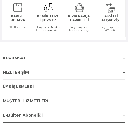
KARGO
KEMİK TOZU
KIRIK PARÇA
TAKSİTLİ
BEDAVA
İÇERMEZ
GARANTİSİ
ALIŞVERİŞ
1200 TL ve üzeri
Hayvansal Madde
Kargo kaynaklı
Peşin Fiyatına
Bulunmamaktadır
kırıklarda parça
4 Taksit
temini yapılır
KURUMSAL
HIZLI ERİŞİM
ÜYE İŞLEMLERİ
MÜŞTERİ HİZMETLERİ
E-Bülten Aboneliği