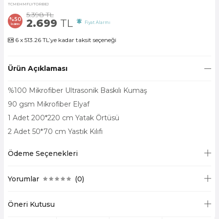
TCMEHMFLYTORBEJ
5.398
TL
%
50
2.699
TL
Fiyat Alarmı
İndirim
6 x 513.26 TL’ye kadar taksit seçeneği
Ürün Açıklaması
%100 Mikrofiber Ultrasonik Baskılı Kumaş
90 gsm Mikrofiber Elyaf
1 Adet 200*220 cm Yatak Örtüsü
2 Adet 50*70 cm Yastık Kılıfı
Ödeme Seçenekleri
Yorumlar
(0)
Öneri Kutusu