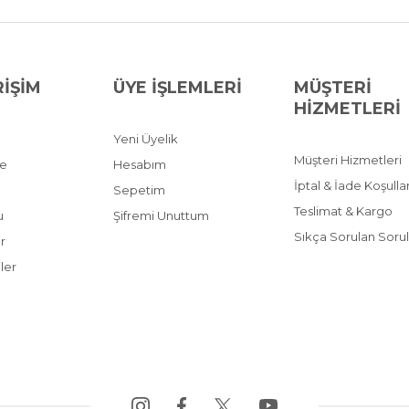
RİŞİM
ÜYE İŞLEMLERİ
MÜŞTERİ
HİZMETLERİ
Yeni Üyelik
Müşteri Hizmetleri
ve
Hesabım
İptal & İade Koşullar
Sepetim
Teslimat & Kargo
u
Şifremi Unuttum
Sıkça Sorulan Sorul
r
ler