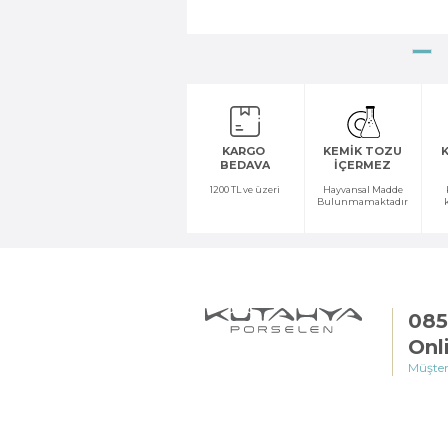
KARGO
KEMİK TOZU
K
BEDAVA
İÇERMEZ
1200 TL ve üzeri
Hayvansal Madde
Bulunmamaktadır
085
Onl
Müşter