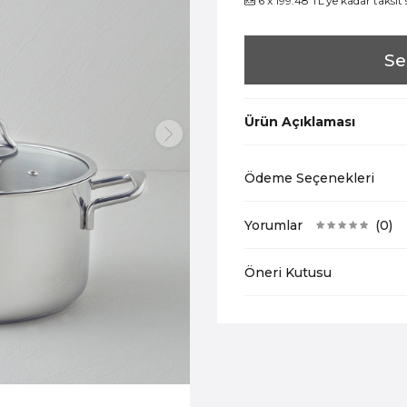
6 x 199.48 TL’ye kadar taksit
Se
Ürün Açıklaması
Ödeme Seçenekleri
Yorumlar
(0)
Öneri Kutusu