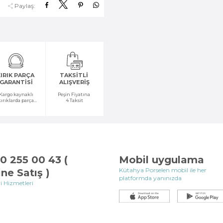
Paylaş:
IRIK PARÇA
TAKSİTLİ
GARANTİSİ
ALIŞVERİŞ
Kargo kaynaklı
Peşin Fiyatına
kırıklarda parça
4 Taksit
temini yapılır
0 255 00 43 (
Mobil uygulama
Kütahya Porselen mobil ile her
ine Satış )
platformda yanınızda
i Hizmetleri