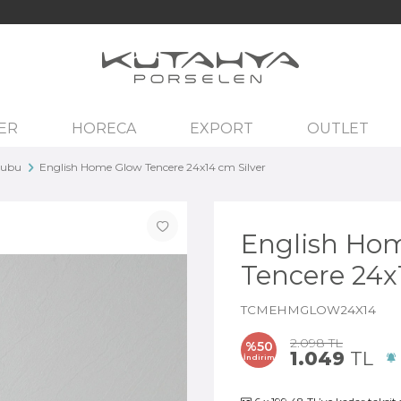
ER
HORECA
EXPORT
OUTLET
rubu
English Home Glow Tencere 24x14 cm Silver
English Ho
Tencere 24x
TCMEHMGLOW24X14
2.098
TL
%
50
1.049
TL
İndirim