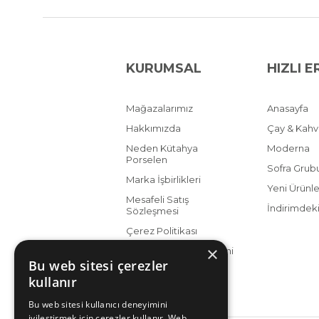
KURUMSAL
HIZLI E
Mağazalarımız
Anasayfa
Hakkımızda
Çay & Kah
Neden Kütahya
Moderna
Porselen
Sofra Grub
Marka İşbirlikleri
Yeni Ürünle
Mesafeli Satış
İndirimdeki
Sözleşmesi
Çerez Politikası
×
KVKK Aydınlatma Metni
Bu web sitesi çerezler
kullanır
Bu web sitesi kullanıcı deneyimini
iyileştirmek için çerezler kullanır. Web