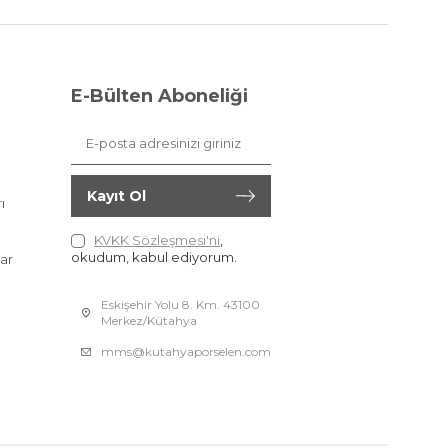
E-Bülten Aboneliği
Kayıt Ol
ı
KVKK Sözleşmesi'ni
,
okudum, kabul ediyorum.
ar
Eskişehir Yolu 8. Km. 43100
Merkez/Kütahya
mms@kutahyaporselen.com