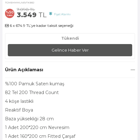
TCMEHMMLNEVTKBEJ
7.098
TL
%
50
3.549
TL
Fiyat Alarmı
İndirim
6 x 674.9 TL’ye kadar taksit seçeneği
Tükendi
Gelince Haber Ver
Ürün Açıklaması
%100 Pamuk Saten kumaş
82 Tel 200 Thread Count
4 köşe lastikli
Reaktif Boya
Baza yüksekliği 28 cm
1 Adet 200*220 cm Nevresim
1 Adet 160*200 cm Fitted Çarşaf