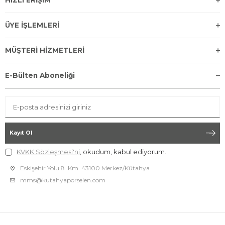
HIZLI ERİŞİM
ÜYE İŞLEMLERİ
MÜŞTERİ HİZMETLERİ
E-Bülten Aboneliği
Kayıt Ol
KVKK Sözleşmesi'ni
, okudum, kabul ediyorum.
Eskişehir Yolu 8. Km. 43100 Merkez/Kütahya
mms@kutahyaporselen.com