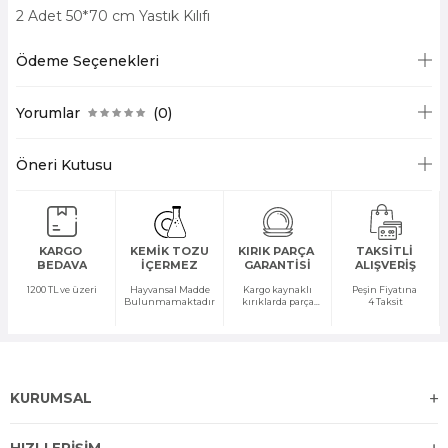
2 Adet 50*70 cm Yastık Kılıfı
Ödeme Seçenekleri
Yorumlar
(0)
Öneri Kutusu
KARGO
KEMİK TOZU
KIRIK PARÇA
TAKSİTLİ
BEDAVA
İÇERMEZ
GARANTİSİ
ALIŞVERİŞ
1200 TL ve üzeri
Hayvansal Madde
Kargo kaynaklı
Peşin Fiyatına
Bulunmamaktadır
kırıklarda parça
4 Taksit
temini yapılır
KURUMSAL