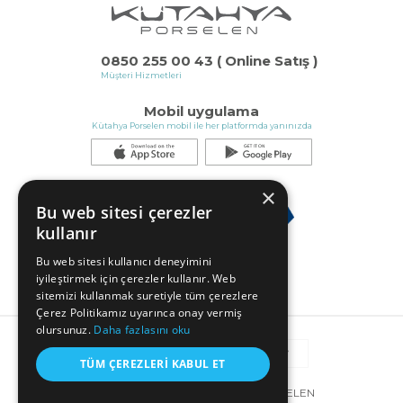
0850 255 00 43 ( Online Satış )
Müşteri Hizmetleri
Mobil uygulama
Kütahya Porselen mobil ile her platformda yanınızda
×
Bu web sitesi çerezler
kullanır
Bu web sitesi kullanıcı deneyimini
iyileştirmek için çerezler kullanır. Web
sitemizi kullanmak suretiyle tüm çerezlere
Çerez Politikamız uyarınca onay vermiş
olursunuz.
Daha fazlasını oku
TÜM ÇEREZLERI KABUL ET
© COPYRIGHT 2025 KÜTAHYA PORSELEN