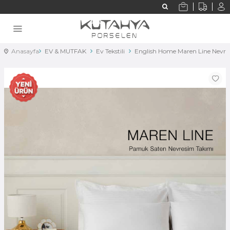
Anasayfa
EV & MUTFAK
Ev Tekstili
English Home Maren Line Nevre