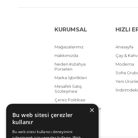
KURUMSAL
HIZLI E
Mağazalarımız
Anasayfa
Hakkımızda
Çay & Kah
Neden Kütahya
Moderna
Porselen
Sofra Grub
Marka İşbirlikleri
Yeni Ürünle
Mesafeli Satış
İndirimdeki
Sözleşmesi
Çerez Politikası
×
KVKK Aydınlatma Metni
Bu web sitesi çerezler
kullanır
Bu web sitesi kullanıcı deneyimini
iyileştirmek için çerezler kullanır. Web