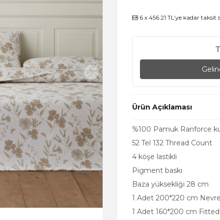
6 x 456.21 TL’ye kadar taksit
Geli
Ürün Açıklaması
%100 Pamuk Ranforce k
52 Tel 132 Thread Count
4 köşe lastikli
Pigment baskı
Baza yüksekliği 28 cm
1 Adet 200*220 cm Nevr
1 Adet 160*200 cm Fitted