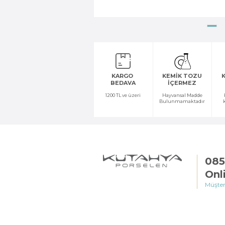
KARGO
KEMİK TOZU
K
BEDAVA
İÇERMEZ
1200 TL ve üzeri
Hayvansal Madde
Bulunmamaktadır
085
Onl
Müşter