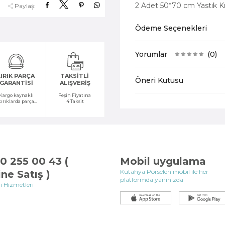
2 Adet 50*70 cm Yastık Kıl
Paylaş:
Ödeme Seçenekleri
Yorumlar
(0)
IRIK PARÇA
TAKSİTLİ
Öneri Kutusu
GARANTİSİ
ALIŞVERİŞ
Kargo kaynaklı
Peşin Fiyatına
kırıklarda parça
4 Taksit
temini yapılır
0 255 00 43 (
Mobil uygulama
Kütahya Porselen mobil ile her
ine Satış )
platformda yanınızda
i Hizmetleri