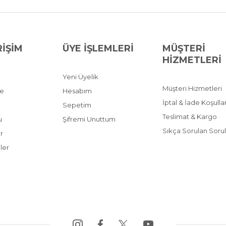
RİŞİM
ÜYE İŞLEMLERİ
MÜŞTERİ
HİZMETLERİ
Yeni Üyelik
Müşteri Hizmetleri
ve
Hesabım
İptal & İade Koşullar
Sepetim
Teslimat & Kargo
u
Şifremi Unuttum
Sıkça Sorulan Sorul
r
ler