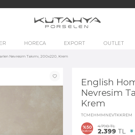
ER
HORECA
EXPORT
OUTLET
arlen Nevresim Takımı, 200x220, Krem
English Ho
Nevresim Ta
Krem
TCMEHMMNEVTKKREM
4.798
TL
%
50
2.399
TL
İndirim