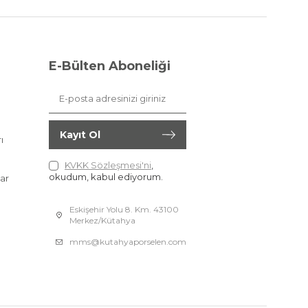
E-Bülten Aboneliği
Kayıt Ol
ı
KVKK Sözleşmesi'ni
,
okudum, kabul ediyorum.
ar
Eskişehir Yolu 8. Km. 43100
Merkez/Kütahya
mms@kutahyaporselen.com