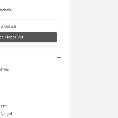
 seçeneği
Tükendi
nce Haber Ver
umaş
esim
 Çarşaf