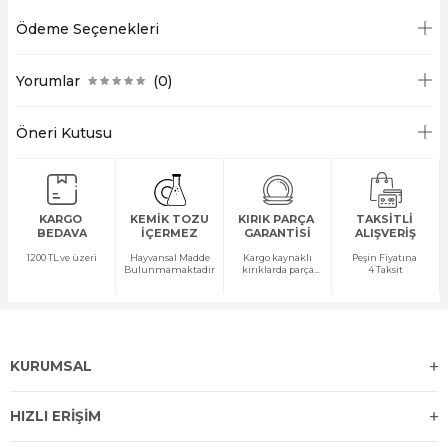
Ödeme Seçenekleri
Yorumlar
(0)
Öneri Kutusu
KARGO
KEMİK TOZU
KIRIK PARÇA
TAKSİTLİ
BEDAVA
İÇERMEZ
GARANTİSİ
ALIŞVERİŞ
1200 TL ve üzeri
Hayvansal Madde
Kargo kaynaklı
Peşin Fiyatına
Bulunmamaktadır
kırıklarda parça
4 Taksit
temini yapılır
KURUMSAL
HIZLI ERİŞİM