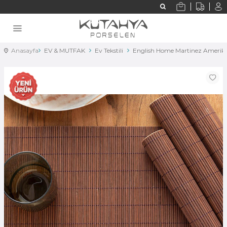
Anasayfa
EV & MUTFAK
Ev Tekstili
English Home Martinez Amerika