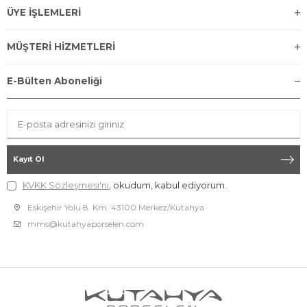
ÜYE İŞLEMLERİ
MÜŞTERİ HİZMETLERİ
E-Bülten Aboneliği
Kayıt Ol
KVKK Sözleşmesi'ni
, okudum, kabul ediyorum.
Eskişehir Yolu 8. Km. 43100 Merkez/Kütahya
mms@kutahyaporselen.com