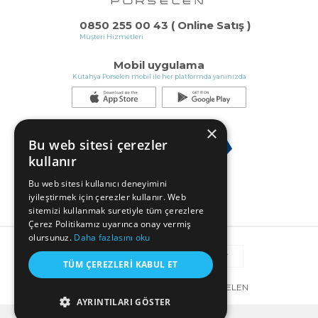
0850 255 00 43 ( Online Satış )
Müşteri Hizmetleri
Mobil uygulama
Kütahya Porselen mobil ile her platformda yanınızda
×
Bu web sitesi çerezler
kullanır
Bu web sitesi kullanıcı deneyimini
iyileştirmek için çerezler kullanır. Web
sitemizi kullanmak suretiyle tüm çerezlere
Çerez Politikamız uyarınca onay vermiş
olursunuz.
Daha fazlasını oku
TÜM ÇEREZLERI KABUL ET
© COPYRIGHT 2025 KÜTAHYA PORSELEN
AYRINTILARI GÖSTER