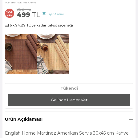
TCMEHMASERVISKAHVE
998
TL
%
50
499
TL
Fiyat Alarmı
İndirim
6 x 94.89 TL’ye kadar taksit seçeneği
Tükendi
Gelince Haber Ver
Ürün Açıklaması
English Home Martinez Amerikan Servis 30x45 cm Kahve