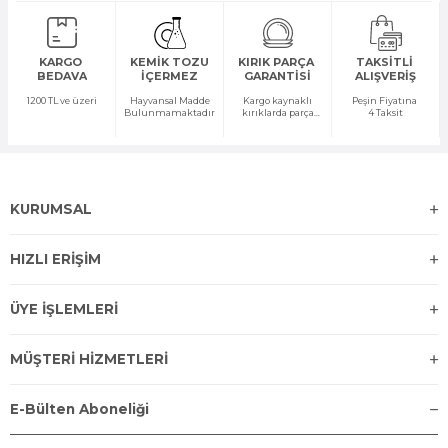
KARGO
KEMİK TOZU
KIRIK PARÇA
TAKSİTLİ
BEDAVA
İÇERMEZ
GARANTİSİ
ALIŞVERİŞ
1200 TL ve üzeri
Hayvansal Madde
Kargo kaynaklı
Peşin Fiyatına
Bulunmamaktadır
kırıklarda parça
4 Taksit
temini yapılır
KURUMSAL
HIZLI ERİŞİM
ÜYE İŞLEMLERİ
MÜŞTERİ HİZMETLERİ
E-Bülten Aboneliği