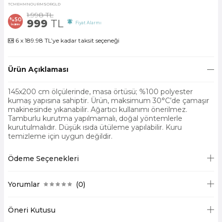
TCMEHMNOURMSORGLD
1.998
TL
%
50
999
TL
Fiyat Alarmı
İndirim
6 x 189.98 TL’ye kadar taksit seçeneği
Ürün Açıklaması
145x200 cm ölçülerinde, masa örtüsü; %100 polyester
kumaş yapısına sahiptir. Ürün, maksimum 30°C’de çamaşır
makinesinde yıkanabilir. Ağartıcı kullanımı önerilmez.
Tamburlu kurutma yapılmamalı, doğal yöntemlerle
kurutulmalıdır. Düşük ısıda ütüleme yapılabilir. Kuru
temizleme için uygun değildir.
Ödeme Seçenekleri
Yorumlar
(0)
Öneri Kutusu