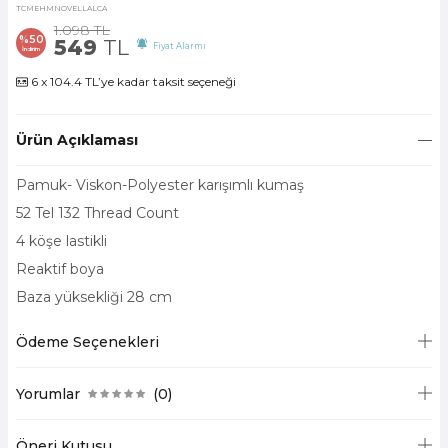
TCMEHMNOVELLALCA
1.098
TL
%
50
549
TL
Fiyat Alarmı
İndirim
6 x 104.4 TL’ye kadar taksit seçeneği
Ürün Açıklaması
Pamuk- Viskon-Polyester karışımlı kumaş
52 Tel 132 Thread Count
4 köşe lastikli
Reaktif boya
Baza yüksekliği 28 cm
Ödeme Seçenekleri
Yorumlar
(0)
Öneri Kutusu