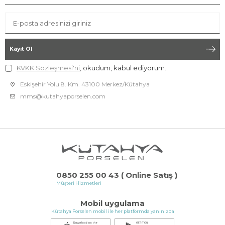
Kayıt Ol
KVKK Sözleşmesi'ni
, okudum, kabul ediyorum.
Eskişehir Yolu 8. Km. 43100 Merkez/Kütahya
mms@kutahyaporselen.com
0850 255 00 43 ( Online Satış )
Müşteri Hizmetleri
Mobil uygulama
Kütahya Porselen mobil ile her platformda yanınızda