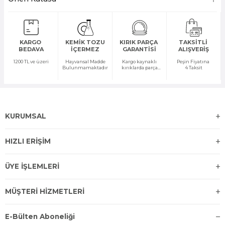
KARGO
KEMİK TOZU
KIRIK PARÇA
TAKSİTLİ
BEDAVA
İÇERMEZ
GARANTİSİ
ALIŞVERİŞ
1200 TL ve üzeri
Hayvansal Madde
Kargo kaynaklı
Peşin Fiyatına
Bulunmamaktadır
kırıklarda parça
4 Taksit
temini yapılır
KURUMSAL
HIZLI ERİŞİM
ÜYE İŞLEMLERİ
MÜŞTERİ HİZMETLERİ
E-Bülten Aboneliği