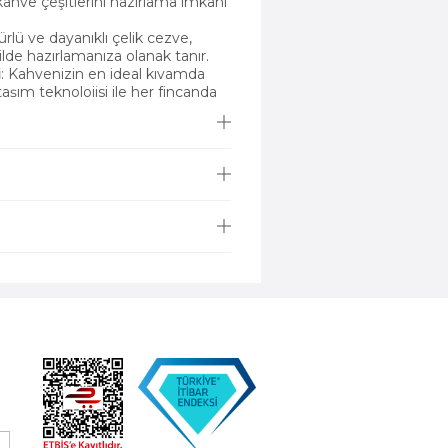
 kahve çeşitlerini hazırlama imkânı
rlü ve dayanıklı çelik cezve,
kilde hazırlamanıza olanak tanır.
i
: Kahvenizin en ideal kıvamda
taşım teknolojisi ile her fincanda
yakalarsınız.
Aynı anda 4 fincana kadar kahve
afirlerinizi en iyi şekilde
sini Seçmelisiniz?
leri
: Sade, sütlü ya da dibek
 türlerini hazırlama imkânı sunar.
elik cezvesi ile uzun yıllar boyunca
ken, çift taşım teknolojisi ile her
amda kahveler hazırlarsınız.
Tasarım
:
English Home kahve
ı hem de fonksiyonelliği uygun
iyatlı kahve makinesi
arayışında
ir tercih.
Hem evde hem de ofiste pratik bir
rlamak için idealdir.