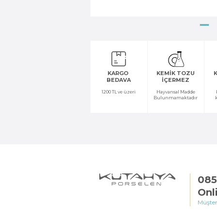
KARGO
KEMİK TOZU
K
BEDAVA
İÇERMEZ
1200 TL ve üzeri
Hayvansal Madde
Bulunmamaktadır
085
Onl
Müşter