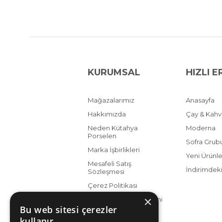
KURUMSAL
HIZLI E
Mağazalarımız
Anasayfa
Hakkımızda
Çay & Kah
Neden Kütahya
Moderna
Porselen
Sofra Grub
Marka İşbirlikleri
Yeni Ürünle
Mesafeli Satış
İndirimdeki
Sözleşmesi
Çerez Politikası
×
KVKK Aydınlatma Metni
Bu web sitesi çerezler
kullanır