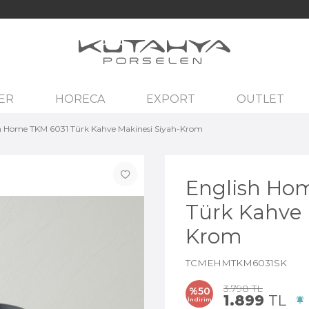
ER
HORECA
EXPORT
OUTLET
h Home TKM 6031 Türk Kahve Makinesi Siyah-Krom
English Ho
Türk Kahve 
Krom
TCMEHMTKM6031SK
3.798
TL
%
50
1.899
TL
İndirim
F