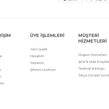
Hediye Tercihi
: Şık v
ofis hediyesi olarak mü
Kahve Sever Misafirle
fincan kahve kapasitesi il
Eğer siz de dayanıklı çeli
bir kahve makinesi arıyors
Çelik Cezve Çift Taşım
RİŞİM
ÜYE İŞLEMLERİ
MÜŞTERİ
göre. Kaliteli ve uygun fiy
mutfağınıza hem estetik h
HİZMETLERİ
Yeni Üyelik
Müşteri Hizmetleri
ve
Hesabım
İptal & İade Koşullar
Sepetim
Teslimat & Kargo
u
Şifremi Unuttum
Sıkça Sorulan Sorul
r
ler