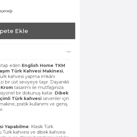
seçeneği
pete Ekle
 hitap eden
English Home TKM
Taşım Türk Kahvesi Makinesi
,
ürk kahvesi yapma imkânı
 bir üst seviyeye taşır. Dayanıklı
h-Krom
tasarımı ile mutfağınıza
iyonel bir dokunuş katar.
Dibek
çimli Türk kahvesi
sevenler için
makine, pratik kullanımı ve geniş
r.
si Yapabilme
: Klasik Türk
lü Türk kahvesi ve dibek kahvesi