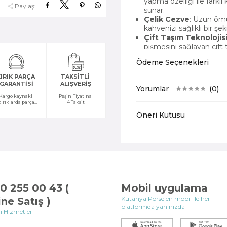
yapma özelliği ile farklı
Paylaş:
sunar.
Çelik Cezve
: Uzun ömü
kahvenizi sağlıklı bir şe
Çift Taşım Teknolojis
pişmesini sağlayan çift 
mükemmel kahve tadını 
Ödeme Seçenekleri
4 Fincan Kapasitesi
: 
yapabilme kapasitesi, mis
IRIK PARÇA
TAKSİTLİ
ağırlamanızı sağlar.
GARANTİSİ
ALIŞVERİŞ
Yorumlar
(0)
Neden Bu Kahve Makine
Kargo kaynaklı
Peşin Fiyatına
kırıklarda parça
4 Taksit
temini yapılır
Farklı Kahve Seçenek
Öneri Kutusu
kahvesi gibi farklı kahve
Dayanıklı ve Pratik
: Ç
dayanıklı kullanım sağlar
seferinde mükemmel kıv
Uygun Fiyatlı ve Şık 
makineleri
, hem şıklığ
fiyatlarla sunar.
Uygun f
olanlar için mükemmel b
0 255 00 43 (
Mobil uygulama
Kullanım Alanları:
Kütahya Porselen mobil ile her
ine Satış )
platformda yanınızda
i Hizmetleri
Ev ve Ofis Kullanımı
: 
şekilde Türk kahvesi hazı