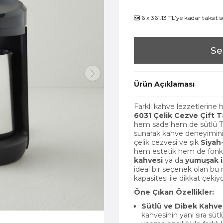
6 x 361.13 TL’ye kadar taksit 
Se
Ürün Açıklaması
Farklı kahve lezzetlerine
6031 Çelik Cezve Çift 
hem sade hem de sütlü T
sunarak kahve deneyiminizi
çelik cezvesi ve şık
Siya
hem estetik hem de fonks
kahvesi
ya da
yumuşak i
ideal bir seçenek olan bu 
kapasitesi ile dikkat çekiyo
Öne Çıkan Özellikler:
Sütlü ve Dibek Kahve
kahvesinin yanı sıra süt