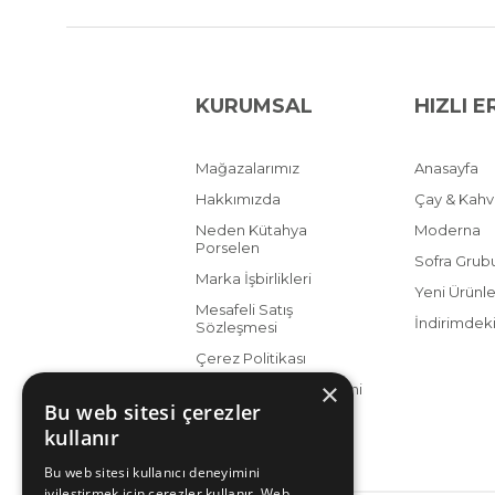
KURUMSAL
HIZLI E
Mağazalarımız
Anasayfa
Hakkımızda
Çay & Kah
Neden Kütahya
Moderna
Porselen
Sofra Grub
Marka İşbirlikleri
Yeni Ürünle
Mesafeli Satış
İndirimdeki
Sözleşmesi
Çerez Politikası
×
KVKK Aydınlatma Metni
Bu web sitesi çerezler
kullanır
Bu web sitesi kullanıcı deneyimini
iyileştirmek için çerezler kullanır. Web