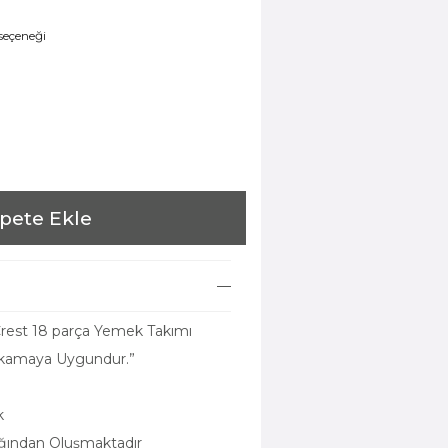
 seçeneği
pete Ekle
rest 18 parça Yemek Takımı
Yıkamaya Uygundur.”
k
ağından Oluşmaktadır