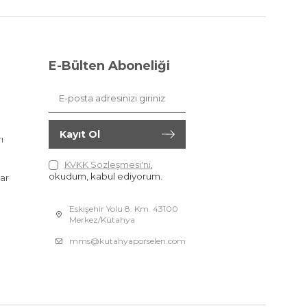
E-Bülten Aboneliği
Kayıt Ol
ı
KVKK Sözleşmesi'ni
,
okudum, kabul ediyorum.
ar
Eskişehir Yolu 8. Km. 43100
Merkez/Kütahya
mms@kutahyaporselen.com