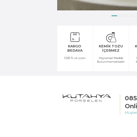
KARGO
KEMİK TOZU
K
BEDAVA
İÇERMEZ
1200 TL ve üzeri
Hayvansal Madde
Bulunmamaktadır
085
Onl
Müşter