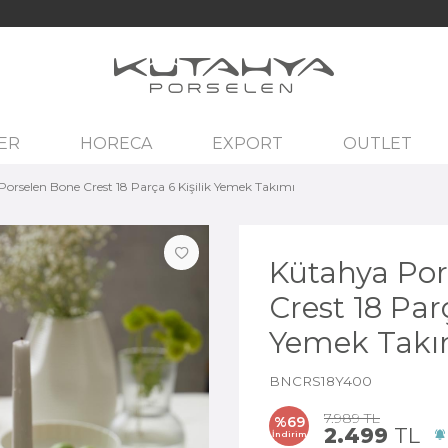
ER
HORECA
EXPORT
OUTLET
orselen Bone Crest 18 Parça 6 Kişilik Yemek Takımı
Kütahya Por
Crest 18 Parç
Yemek Takı
BNCRS18Y400
7.989
TL
%
69
2.499
TL
İndirim