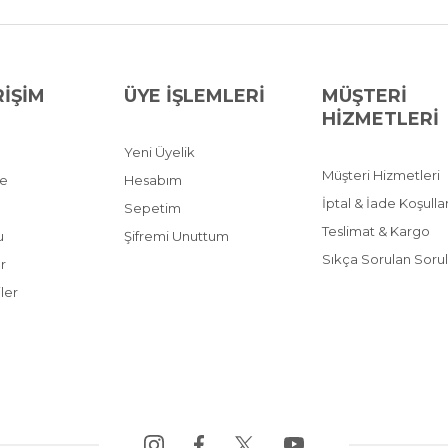
RİŞİM
ÜYE İŞLEMLERİ
MÜŞTERİ
HİZMETLERİ
Yeni Üyelik
Müşteri Hizmetleri
ve
Hesabım
İptal & İade Koşullar
Sepetim
Teslimat & Kargo
u
Şifremi Unuttum
Sıkça Sorulan Sorul
r
ler