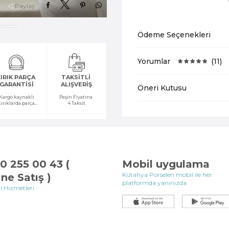
Paylaş:
Ödeme Seçenekleri
Yorumlar
(11)
IRIK PARÇA
TAKSİTLİ
GARANTİSİ
ALIŞVERİŞ
Öneri Kutusu
Kargo kaynaklı
Peşin Fiyatına
kırıklarda parça
4 Taksit
temini yapılır
0 255 00 43 (
Mobil uygulama
Kütahya Porselen mobil ile her
ine Satış )
platformda yanınızda
i Hizmetleri