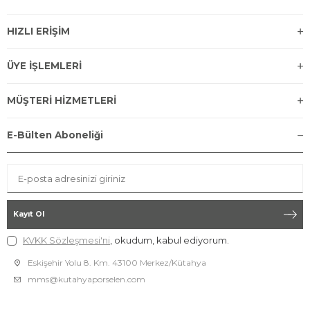
HIZLI ERİŞİM
ÜYE İŞLEMLERİ
MÜŞTERİ HİZMETLERİ
E-Bülten Aboneliği
Kayıt Ol
KVKK Sözleşmesi'ni
, okudum, kabul ediyorum.
Eskişehir Yolu 8. Km. 43100 Merkez/Kütahya
mms@kutahyaporselen.com