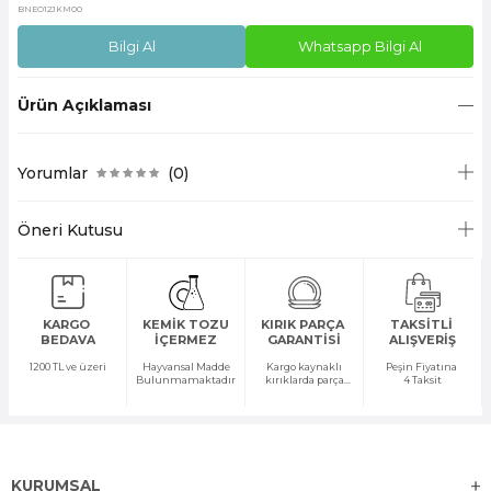
BNEO12JKM00
Bilgi Al
Whatsapp Bilgi Al
Ürün Açıklaması
Yorumlar
(0)
Öneri Kutusu
KARGO
KEMİK TOZU
KIRIK PARÇA
TAKSİTLİ
BEDAVA
İÇERMEZ
GARANTİSİ
ALIŞVERİŞ
1200 TL ve üzeri
Hayvansal Madde
Kargo kaynaklı
Peşin Fiyatına
Bulunmamaktadır
kırıklarda parça
4 Taksit
temini yapılır
KURUMSAL