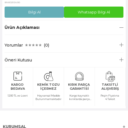
BNEO21DU00
Bilgi Al
Whatsapp Bilgi Al
Ürün Açıklaması
Yorumlar
(0)
Öneri Kutusu
KARGO
KEMİK TOZU
KIRIK PARÇA
TAKSİTLİ
BEDAVA
İÇERMEZ
GARANTİSİ
ALIŞVERİŞ
1200 TL ve üzeri
Hayvansal Madde
Kargo kaynaklı
Peşin Fiyatına
Bulunmamaktadır
kırıklarda parça
4 Taksit
temini yapılır
KURUMSAL