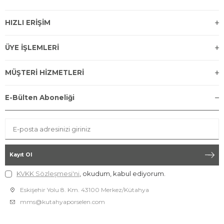
HIZLI ERİŞİM
ÜYE İŞLEMLERİ
MÜŞTERİ HİZMETLERİ
E-Bülten Aboneliği
Kayıt Ol
KVKK Sözleşmesi'ni
, okudum, kabul ediyorum.
Eskişehir Yolu 8. Km. 43100 Merkez/Kütahya
mms@kutahyaporselen.com