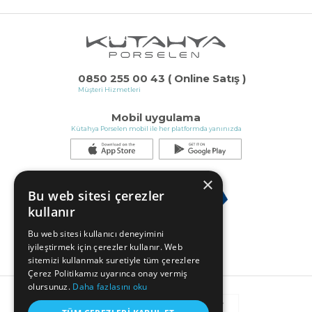
0850 255 00 43 ( Online Satış )
Müşteri Hizmetleri
Mobil uygulama
Kütahya Porselen mobil ile her platformda yanınızda
×
Bu web sitesi çerezler
kullanır
Bu web sitesi kullanıcı deneyimini
iyileştirmek için çerezler kullanır. Web
sitemizi kullanmak suretiyle tüm çerezlere
Çerez Politikamız uyarınca onay vermiş
olursunuz.
Daha fazlasını oku