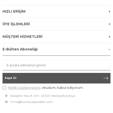
HIZLI ERİŞİM
ÜYE İŞLEMLERİ
MÜŞTERİ HİZMETLERİ
E-Bülten Aboneliği
Kayıt Ol
KVKK Sözleşmesi'ni
, okudum, kabul ediyorum.
Eskişehir Yolu 8. Km. 43100 Merkez/Kütahya
mms@kutahyaporselen.com