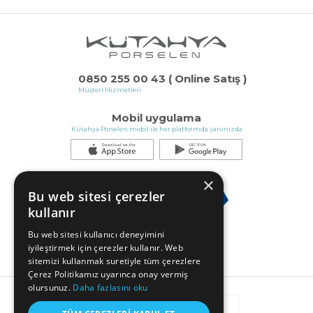
0850 255 00 43 ( Online Satış )
Müşteri Hizmetleri
Mobil uygulama
Kütahya Porselen mobil ile her platformda yanınızda
×
Bu web sitesi çerezler
kullanır
Bu web sitesi kullanıcı deneyimini
iyileştirmek için çerezler kullanır. Web
sitemizi kullanmak suretiyle tüm çerezlere
Çerez Politikamız uyarınca onay vermiş
olursunuz.
Daha fazlasını oku