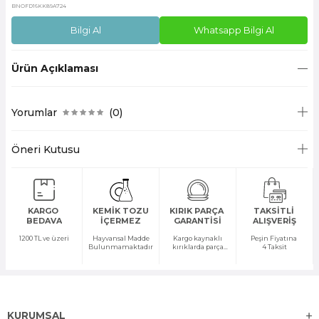
BNOFD16KK89A724
Bilgi Al
Whatsapp Bilgi Al
Ürün Açıklaması
Yorumlar
(0)
Öneri Kutusu
KARGO
KEMİK TOZU
KIRIK PARÇA
TAKSİTLİ
BEDAVA
İÇERMEZ
GARANTİSİ
ALIŞVERİŞ
1200 TL ve üzeri
Hayvansal Madde
Kargo kaynaklı
Peşin Fiyatına
Bulunmamaktadır
kırıklarda parça
4 Taksit
temini yapılır
KURUMSAL