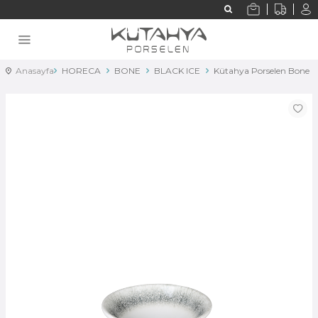
Anasayfa
HORECA
BONE
BLACK ICE
Kütahya Porselen Bone O