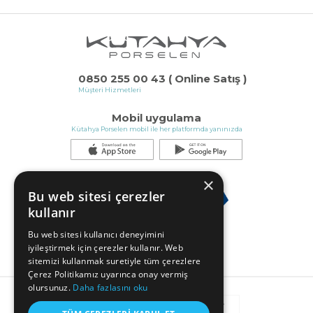
0850 255 00 43 ( Online Satış )
Müşteri Hizmetleri
Mobil uygulama
Kütahya Porselen mobil ile her platformda yanınızda
×
Bu web sitesi çerezler
kullanır
Bu web sitesi kullanıcı deneyimini
iyileştirmek için çerezler kullanır. Web
sitemizi kullanmak suretiyle tüm çerezlere
Çerez Politikamız uyarınca onay vermiş
olursunuz.
Daha fazlasını oku