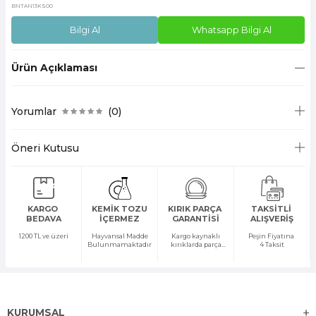
BNTAN13KS00
Bilgi Al
Whatsapp Bilgi Al
Ürün Açıklaması
Yorumlar
(0)
Öneri Kutusu
KARGO
KEMİK TOZU
KIRIK PARÇA
TAKSİTLİ
BEDAVA
İÇERMEZ
GARANTİSİ
ALIŞVERİŞ
1200 TL ve üzeri
Hayvansal Madde
Kargo kaynaklı
Peşin Fiyatına
Bulunmamaktadır
kırıklarda parça
4 Taksit
temini yapılır
KURUMSAL