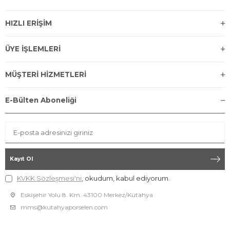
HIZLI ERİŞİM
ÜYE İŞLEMLERİ
MÜŞTERİ HİZMETLERİ
E-Bülten Aboneliği
Kayıt Ol
KVKK Sözleşmesi'ni
, okudum, kabul ediyorum.
Eskişehir Yolu 8. Km. 43100 Merkez/Kütahya
mms@kutahyaporselen.com