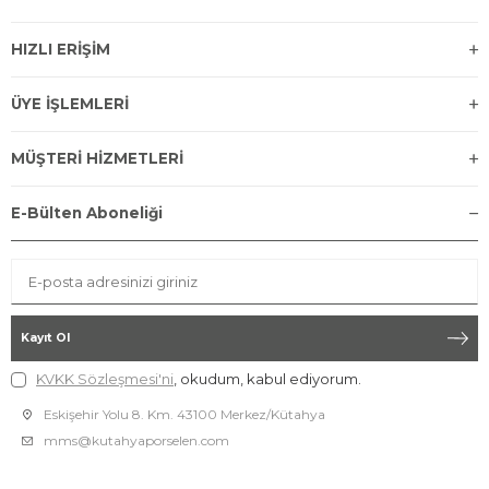
HIZLI ERİŞİM
ÜYE İŞLEMLERİ
MÜŞTERİ HİZMETLERİ
E-Bülten Aboneliği
Kayıt Ol
KVKK Sözleşmesi'ni
, okudum, kabul ediyorum.
Eskişehir Yolu 8. Km. 43100 Merkez/Kütahya
mms@kutahyaporselen.com