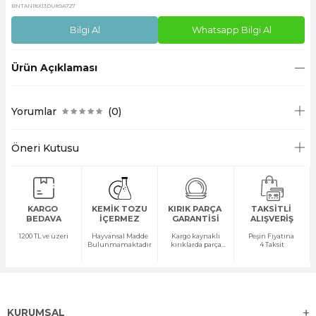
BNTAN18X13DU89A727
Bilgi Al
Whatsapp Bilgi Al
Ürün Açıklaması
Yorumlar
(0)
Öneri Kutusu
KARGO
KEMİK TOZU
KIRIK PARÇA
TAKSİTLİ
BEDAVA
İÇERMEZ
GARANTİSİ
ALIŞVERİŞ
1200 TL ve üzeri
Hayvansal Madde
Kargo kaynaklı
Peşin Fiyatına
Bulunmamaktadır
kırıklarda parça
4 Taksit
temini yapılır
KURUMSAL