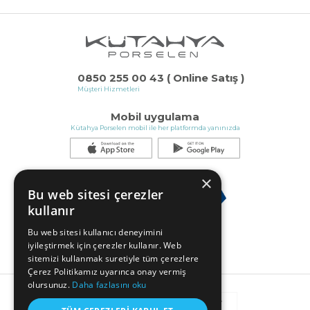
0850 255 00 43 ( Online Satış )
Müşteri Hizmetleri
Mobil uygulama
Kütahya Porselen mobil ile her platformda yanınızda
×
Bu web sitesi çerezler
kullanır
Bu web sitesi kullanıcı deneyimini
iyileştirmek için çerezler kullanır. Web
sitemizi kullanmak suretiyle tüm çerezlere
Çerez Politikamız uyarınca onay vermiş
olursunuz.
Daha fazlasını oku