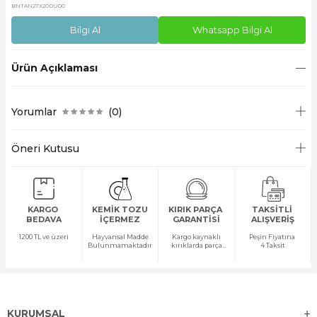
BNTAN27X20DU00
Bilgi Al
Whatsapp Bilgi Al
Ürün Açıklaması
Yorumlar
(0)
Öneri Kutusu
KARGO
KEMİK TOZU
KIRIK PARÇA
TAKSİTLİ
BEDAVA
İÇERMEZ
GARANTİSİ
ALIŞVERİŞ
1200 TL ve üzeri
Hayvansal Madde
Kargo kaynaklı
Peşin Fiyatına
Bulunmamaktadır
kırıklarda parça
4 Taksit
temini yapılır
KURUMSAL