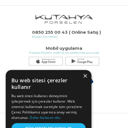
0850 255 00 43 ( Online Satış )
Müşteri Hizmetleri
Mobil uygulama
Kütahya Porselen mobil ile her platformda yanınızda
×
Bu web sitesi çerezler
kullanır
Bu web sitesi kullanıcı deneyimini
iyileştirmek için çerezler kullanır. Web
sitemizi kullanmak suretiyle tüm çerezlere
Çerez Politikamız uyarınca onay vermiş
olursunuz.
Daha fazlasını oku