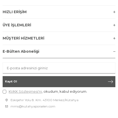
HIZLI ERİŞİM
ÜYE İŞLEMLERİ
MÜŞTERİ HİZMETLERİ
E-Bülten Aboneliği
Kayıt Ol
KVKK Sözleşmesi'ni
, okudum, kabul ediyorum.
Eskişehir Yolu 8. Km. 43100 Merkez/Kütahya
mms@kutahyaporselen.com