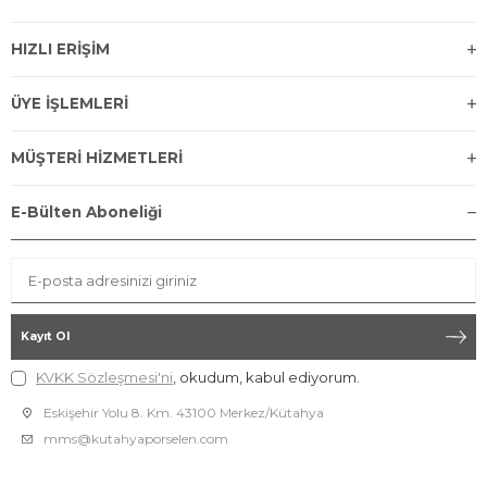
HIZLI ERİŞİM
ÜYE İŞLEMLERİ
MÜŞTERİ HİZMETLERİ
E-Bülten Aboneliği
Kayıt Ol
KVKK Sözleşmesi'ni
, okudum, kabul ediyorum.
Eskişehir Yolu 8. Km. 43100 Merkez/Kütahya
mms@kutahyaporselen.com