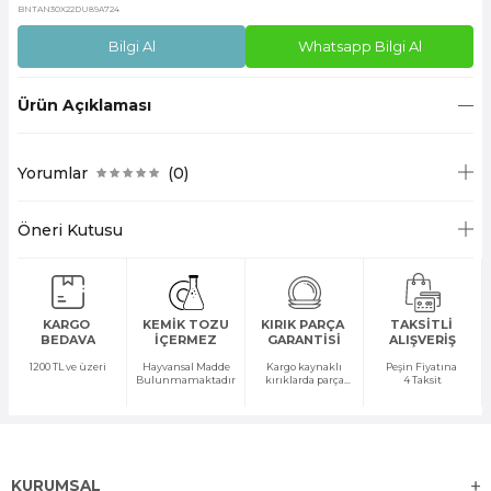
BNTAN30X22DU89A724
Bilgi Al
Whatsapp Bilgi Al
Ürün Açıklaması
Yorumlar
(0)
Öneri Kutusu
KARGO
KEMİK TOZU
KIRIK PARÇA
TAKSİTLİ
BEDAVA
İÇERMEZ
GARANTİSİ
ALIŞVERİŞ
1200 TL ve üzeri
Hayvansal Madde
Kargo kaynaklı
Peşin Fiyatına
Bulunmamaktadır
kırıklarda parça
4 Taksit
temini yapılır
KURUMSAL