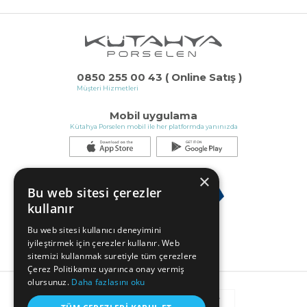
0850 255 00 43 ( Online Satış )
Müşteri Hizmetleri
Mobil uygulama
Kütahya Porselen mobil ile her platformda yanınızda
×
Bu web sitesi çerezler
kullanır
Bu web sitesi kullanıcı deneyimini
iyileştirmek için çerezler kullanır. Web
sitemizi kullanmak suretiyle tüm çerezlere
Çerez Politikamız uyarınca onay vermiş
olursunuz.
Daha fazlasını oku